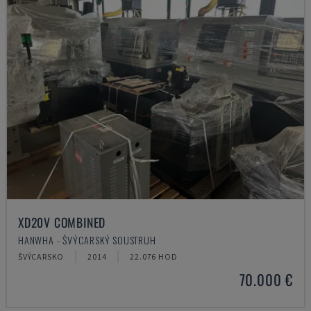
XD20V COMBINED
HANWHA - ŠVÝCARSKÝ SOUSTRUH
ŠVÝCARSKO
2014
22.076 HOD
70.000 €