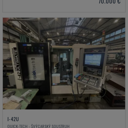
70.000 €
I-42U
QUICK-TECH - ŠVÝCARSKÝ SOUSTRUH