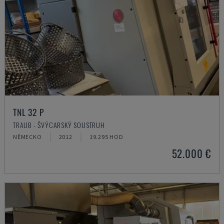
TNL 32 P
TRAUB - ŠVÝCARSKÝ SOUSTRUH
NĚMECKO
2012
19.295 HOD
52.000 €