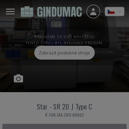
DĚKUJEME ZA VAŠI NÁVŠTĚVU
TENTO STROJ BYL NEDÁVNO PRODÁN.
Zobrazit podobné stroje
Star
-
SR 20 J Type C
IT-TUR-STA-2011-00002