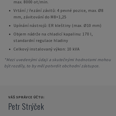
max. 8000 ot/min.
Vrtání / řezání závitů: 4 pevné pozice, max. Ø8
mm, závitování do M8×1,25
Upínání nástrojů: ER kleštiny (max. Ø10 mm)
Objem nádrže na chladicí kapalinu: 170 l,
standardní regulace hladiny
Celkový instalovaný výkon: 10 kVA
*Mezi uvedenými údaji a skutečnými hodnotami mohou
být rozdíly, to by měl potvrdit obchodní zástupce.
VÁŠ SPRÁVCE ÚČTU:
Petr Strýček