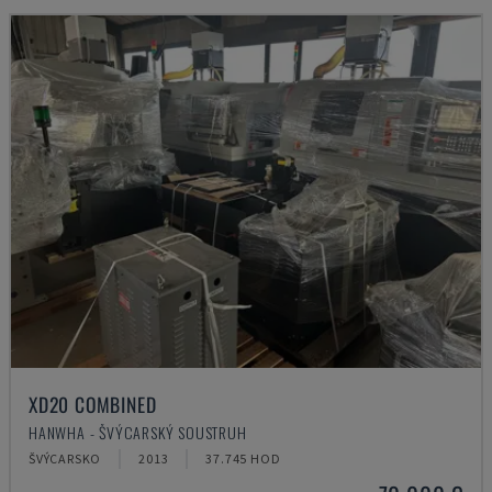
XD20 COMBINED
HANWHA - ŠVÝCARSKÝ SOUSTRUH
ŠVÝCARSKO
2013
37.745 HOD