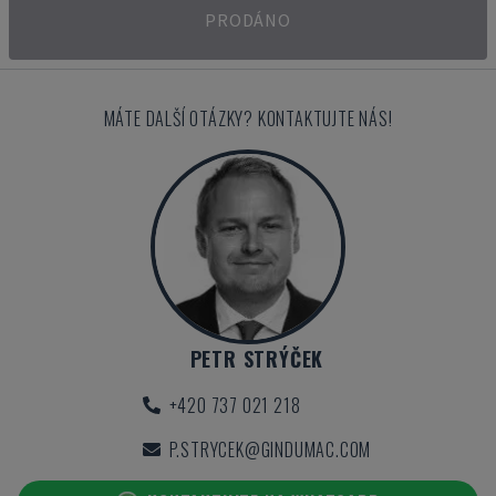
PRODÁNO
MÁTE DALŠÍ OTÁZKY? KONTAKTUJTE NÁS!
PETR STRÝČEK
+420 737 021 218
P.STRYCEK@GINDUMAC.COM