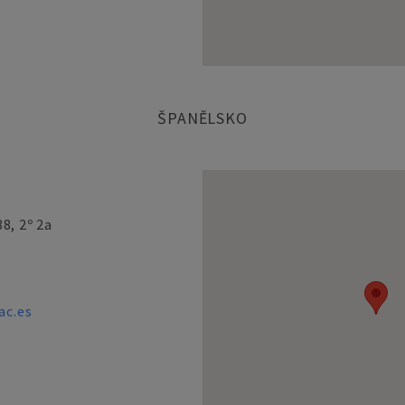
ŠPANĚLSKO
8, 2º 2a
c.es