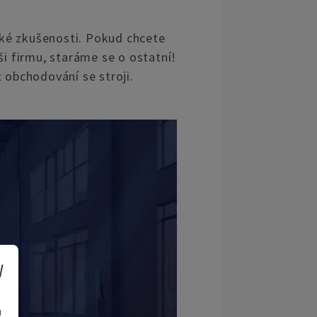
cké zkušenosti. Pokud chcete
i firmu, staráme se o ostatní!
obchodování se stroji.
v
u