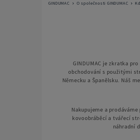
GINDUMAC
O společnosti GINDUMAC
K
GINDUMAC je zkratka pro G
obchodování s použitými str
Německu a Španělsku. Náš mez
Nakupujeme a prodáváme po
kovoobráběcí a tvářecí str
náhradní d