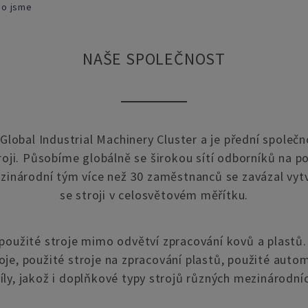
do jsme
NAŠE SPOLEČNOST
lobal Industrial Machinery Cluster a je přední společ
oji. Působíme globálně se širokou sítí odborníků na po
inárodní tým více než 30 zaměstnanců se zavázal vy
se stroji v celosvětovém měřítku.
užité stroje mimo odvětví zpracování kovů a plastů
oje, použité stroje na zpracování plastů, použité autom
íly, jakož i doplňkové typy strojů různých mezinárodní