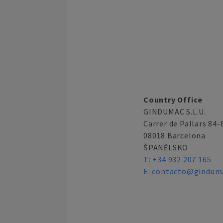
Country Office
GINDUMAC S.L.U.
Carrer de Pallars 84-8
08018 Barcelona
ŠPANĚLSKO
T:
+34 932 207 165
E:
contacto@ginduma