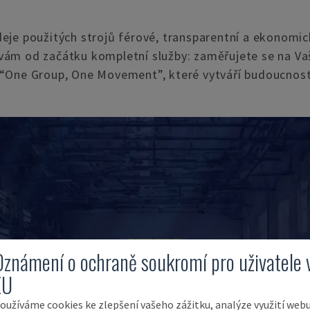
odeje použitých strojů férové, transparentní a ekonomi
vám od začátku kompletní služby: zaměřujete se na Vaš
 “One Group, One Movement”, které vytváří budoucnost 
Oznámení o ochraně soukromí pro uživatele 
EU
oužíváme cookies ke zlepšení vašeho zážitku, analýze využití web