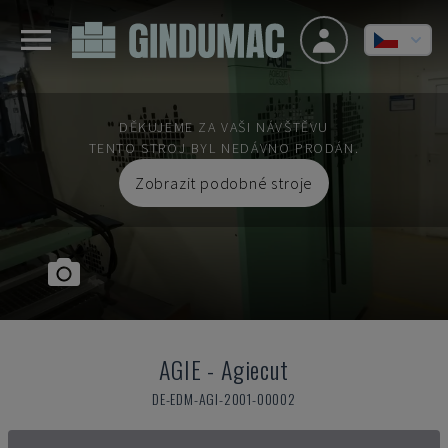
DĚKUJEME ZA VAŠI NÁVŠTĚVU
TENTO STROJ BYL NEDÁVNO PRODÁN.
Zobrazit podobné stroje
AGIE
-
Agiecut
DE-EDM-AGI-2001-00002