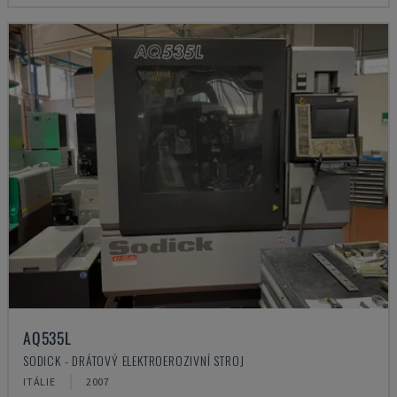
AQ535L
SODICK - DRÁTOVÝ ELEKTROEROZIVNÍ STROJ
ITÁLIE
2007