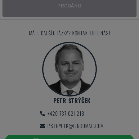
PRODÁNO
MÁTE DALŠÍ OTÁZKY? KONTAKTUJTE NÁS!
PETR STRÝČEK
+420 737 021 218
P.STRYCEK@GINDUMAC.COM