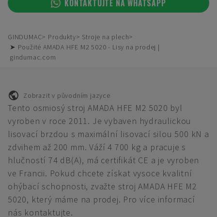
KONTAKTUJTE NA WHATSAPP
GINDUMAC
Produkty
Stroje na plech
➤ Použité AMADA HFE M2 5020 - Lisy na prodej |
gindumac.com
Zobrazit v původním jazyce
Tento osmiosý stroj AMADA HFE M2 5020 byl
vyroben v roce 2011. Je vybaven hydraulickou
lisovací brzdou s maximální lisovací silou 500 kN a
zdvihem až 200 mm. Váží 4 700 kg a pracuje s
hlučností 74 dB(A), má certifikát CE a je vyroben
ve Francii. Pokud chcete získat vysoce kvalitní
ohýbací schopnosti, zvažte stroj AMADA HFE M2
5020, který máme na prodej. Pro více informací
nás kontaktujte.