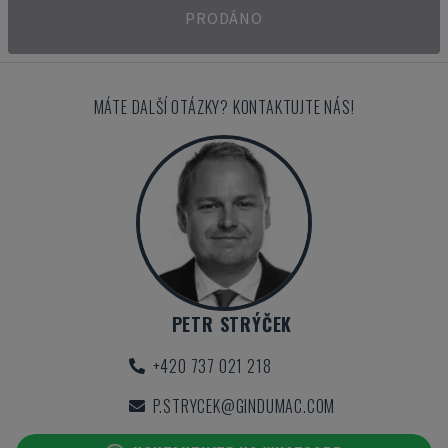
PRODÁNO
MÁTE DALŠÍ OTÁZKY? KONTAKTUJTE NÁS!
PETR STRÝČEK
+420 737 021 218
P.STRYCEK@GINDUMAC.COM