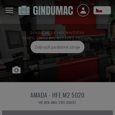
DĚKUJEME ZA VAŠI NÁVŠTĚVU
TENTO STROJ BYL NEDÁVNO PRODÁN.
Zobrazit podobné stroje
AMADA
-
HFE M2 5020
HR-BEN-AMA-2011-00002