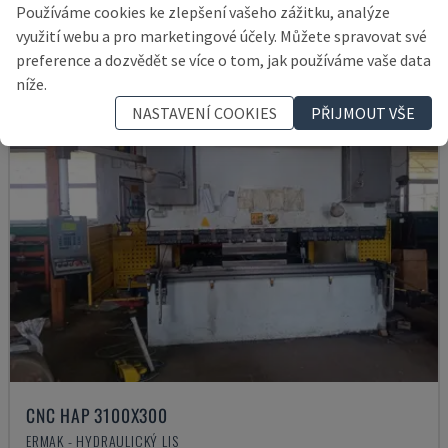
17.000 €
Používáme cookies ke zlepšení vašeho zážitku, analýze
využití webu a pro marketingové účely. Můžete spravovat své
preference a dozvědět se více o tom, jak používáme vaše data
níže.
NASTAVENÍ COOKIES
PŘIJMOUT VŠE
CNC HAP 3100X300
ERMAK - HYDRAULICKÝ LIS