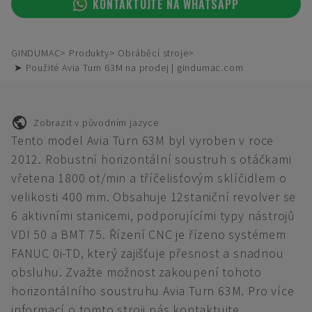
KONTAKTUJTE NA WHATSAPP
GINDUMAC
Produkty
Obráběcí stroje
➤ Použité Avia Turn 63M na prodej | gindumac.com
Zobrazit v původním jazyce
Tento model Avia Turn 63M byl vyroben v roce
2012. Robustní horizontální soustruh s otáčkami
vřetena 1800 ot/min a tříčelisťovým sklíčidlem o
velikosti 400 mm. Obsahuje 12staniční revolver se
6 aktivními stanicemi, podporujícími typy nástrojů
VDI 50 a BMT 75. Řízení CNC je řízeno systémem
FANUC 0i-TD, který zajišťuje přesnost a snadnou
obsluhu. Zvažte možnost zakoupení tohoto
horizontálního soustruhu Avia Turn 63M. Pro více
informací o tomto stroji nás kontaktujte.