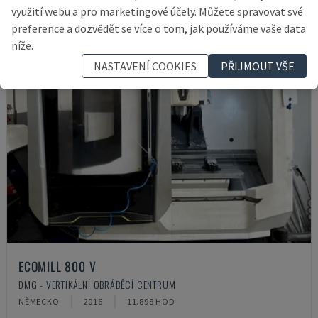
využití webu a pro marketingové účely. Můžete spravovat své
preference a dozvědět se více o tom, jak používáme vaše data
níže.
NASTAVENÍ COOKIES
PŘIJMOUT VŠE
ECOMILL 800 V
DMG - VERTIKÁLNÍ OBRÁBĚCÍ CENTRUM
NĚMECKO
2016
11.898 HOD