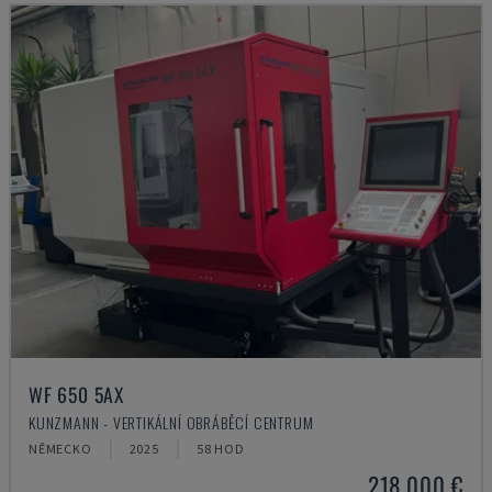
WF 650 5AX
KUNZMANN - VERTIKÁLNÍ OBRÁBĚCÍ CENTRUM
NĚMECKO
2025
58 HOD
218.000 €