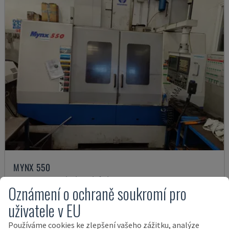
MYNX 550
DAEWOO - VERTIKÁLNÍ OBRÁBĚCÍ CENTRUM
Oznámení o ochraně soukromí pro
ITÁLIE
2003
uživatele v EU
21.000 €
Používáme cookies ke zlepšení vašeho zážitku, analýze