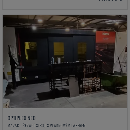
OPTIPLEX NEO
MAZAK - ŘEZACÍ STROJ S VLÁKNOVÝM LASEREM