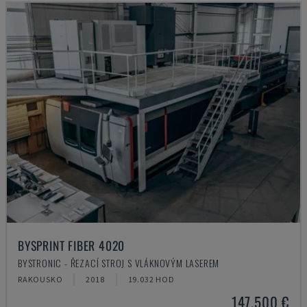
BYSPRINT FIBER 4020
BYSTRONIC - ŘEZACÍ STROJ S VLÁKNOVÝM LASEREM
RAKOUSKO
2018
19.032 HOD
147.500 €