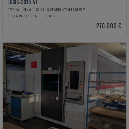
ENSIS-3015 AJ
AMADA - ŘEZACÍ STROJ S VLÁKNOVÝM LASEREM
ČESKÁ REPUBLIKA
2019
270.000 €