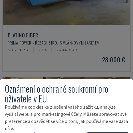
PLATINO FIBER
PRIMA POWER - ŘEZACÍ STROJ S VLÁKNOVÝM LASEREM
SLOVENSKO
2014
26.437 HOD
28.000 €
Oznámení o ochraně soukromí pro
uživatele v EU
Používáme cookies ke zlepšení vašeho zážitku, analýze
využití webu a pro marketingové účely. Můžete spravovat své
preference a dozvědět se více o tom, jak používáme vaše data
níže.