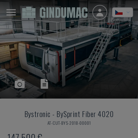
Bystronic
-
BySprint Fiber 4020
AT-CUT-BYS-2018-00001
147.500 €