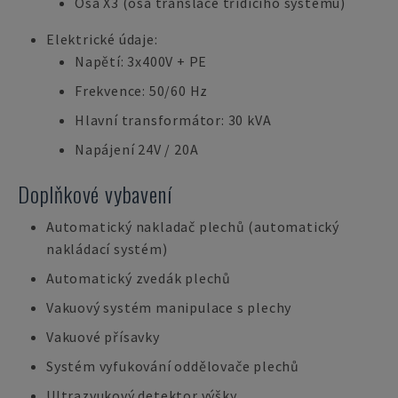
Osa X3 (osa translace třídicího systému)
Elektrické údaje:
Napětí: 3x400V + PE
Frekvence: 50/60 Hz
Hlavní transformátor: 30 kVA
Napájení 24V / 20A
Doplňkové vybavení
Automatický nakladač plechů (automatický
nakládací systém)
Automatický zvedák plechů
Vakuový systém manipulace s plechy
Vakuové přísavky
Systém vyfukování oddělovače plechů
Ultrazvukový detektor výšky