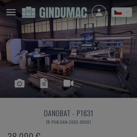
DANOBAT
-
P1631
FR-PUN-DAN-2005-00001
38.000 €