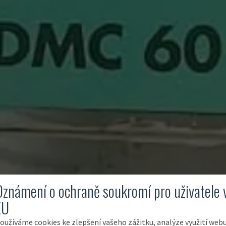
Oznámení o ochraně soukromí pro uživatele 
EU
oužíváme cookies ke zlepšení vašeho zážitku, analýze využití web