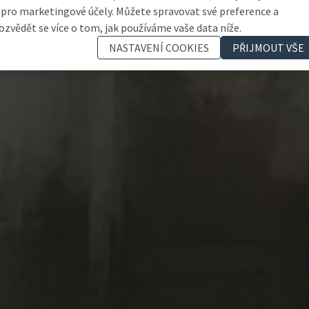
 pro marketingové účely. Můžete spravovat své preference a
ozvědět se více o tom, jak používáme vaše data níže.
NASTAVENÍ COOKIES
PŘIJMOUT VŠE