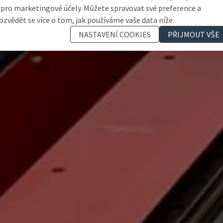
 pro marketingové účely. Můžete spravovat své preference a
ozvědět se více o tom, jak používáme vaše data níže.
NASTAVENÍ COOKIES
PŘIJMOUT VŠE