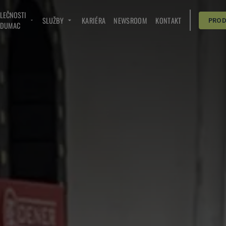
OLEČNOSTI
SLUŽBY
KARIÉRA
NEWSROOM
KONTAKT
PRO
NDUMAC