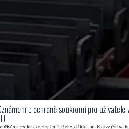
Oznámení o ochraně soukromí pro uživatele 
EU
oužíváme cookies ke zlepšení vašeho zážitku, analýze využití web