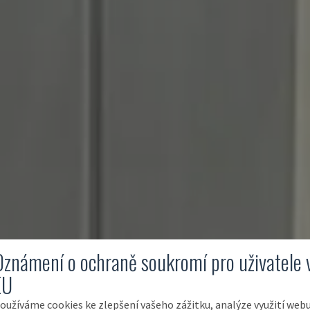
Oznámení o ochraně soukromí pro uživatele 
EU
oužíváme cookies ke zlepšení vašeho zážitku, analýze využití web