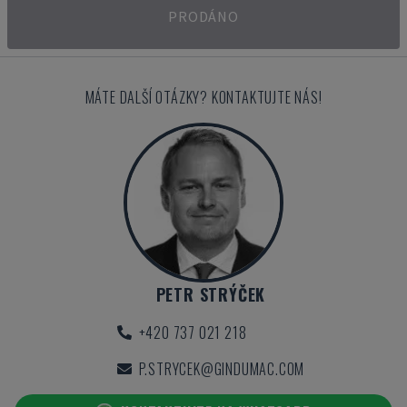
PRODÁNO
MÁTE DALŠÍ OTÁZKY? KONTAKTUJTE NÁS!
PETR STRÝČEK
+420 737 021 218
P.STRYCEK@GINDUMAC.COM