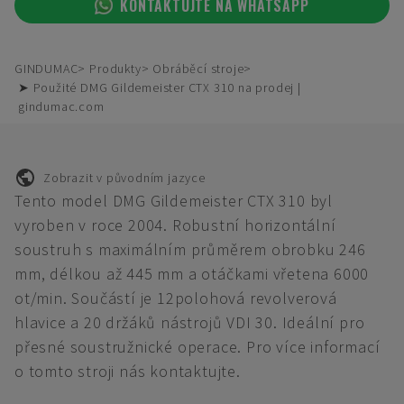
KONTAKTUJTE NA WHATSAPP
GINDUMAC
Produkty
Obráběcí stroje
➤ Použité DMG Gildemeister CTX 310 na prodej |
gindumac.com
Zobrazit v původním jazyce
Tento model DMG Gildemeister CTX 310 byl
vyroben v roce 2004. Robustní horizontální
soustruh s maximálním průměrem obrobku 246
mm, délkou až 445 mm a otáčkami vřetena 6000
ot/min. Součástí je 12polohová revolverová
hlavice a 20 držáků nástrojů VDI 30. Ideální pro
přesné soustružnické operace. Pro více informací
o tomto stroji nás kontaktujte.