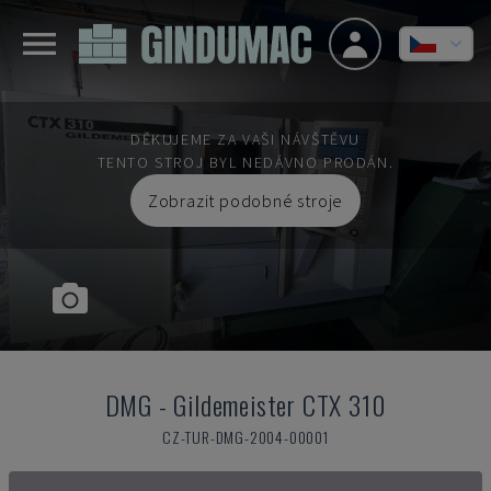
DĚKUJEME ZA VAŠI NÁVŠTĚVU
TENTO STROJ BYL NEDÁVNO PRODÁN.
Zobrazit podobné stroje
DMG
-
Gildemeister CTX 310
CZ-TUR-DMG-2004-00001