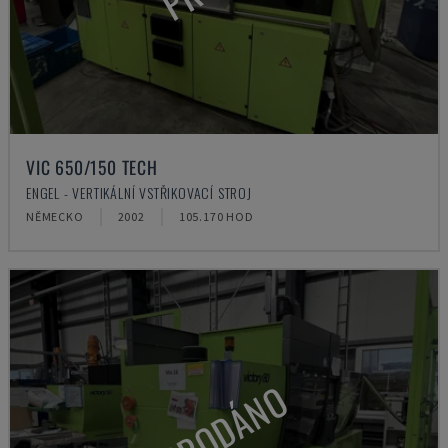
VIC 650/150 TECH
ENGEL - VERTIKÁLNÍ VSTŘIKOVACÍ STROJ
NĚMECKO
2002
105.170 HOD
PRODÁNO