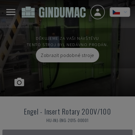
DĚKUJEME ZA VAŠI NÁVŠTĚVU
TENTO STROJ BYL NEDÁVNO PRODÁN.
Zobrazit podobné stroje
Engel
-
Insert Rotary 200V/100
HU-INJ-ENG-2015-00001