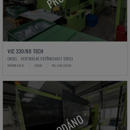
VIC 330/80 TECH
ENGEL - VERTIKÁLNÍ VSTŘIKOVACÍ STROJ
NĚMECKO
2008
81.342 HOD
PRODÁNO