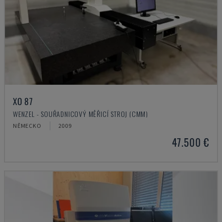
XO 87
WENZEL - SOUŘADNICOVÝ MĚŘICÍ STROJ (CMM)
NĚMECKO
2009
47.500 €