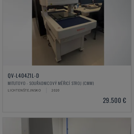
QV-L404Z1L-D
MITUTOYO - SOUŘADNICOVÝ MĚŘICÍ STROJ (CMM)
LICHTENŠTEJNSKO
2020
29.500 €