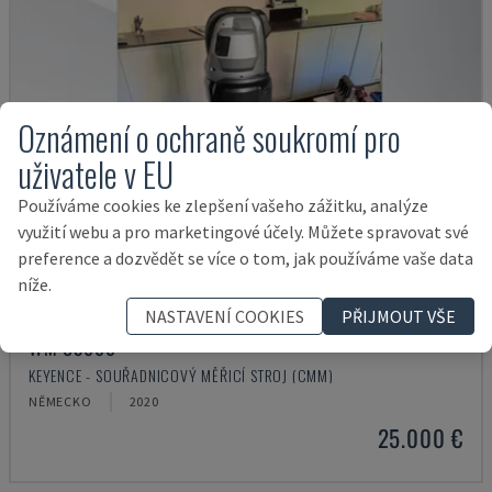
Oznámení o ochraně soukromí pro
uživatele v EU
Používáme cookies ke zlepšení vašeho zážitku, analýze
využití webu a pro marketingové účely. Můžete spravovat své
preference a dozvědět se více o tom, jak používáme vaše data
níže.
NASTAVENÍ COOKIES
PŘIJMOUT VŠE
WM C3000
KEYENCE - SOUŘADNICOVÝ MĚŘICÍ STROJ (CMM)
NĚMECKO
2020
25.000 €