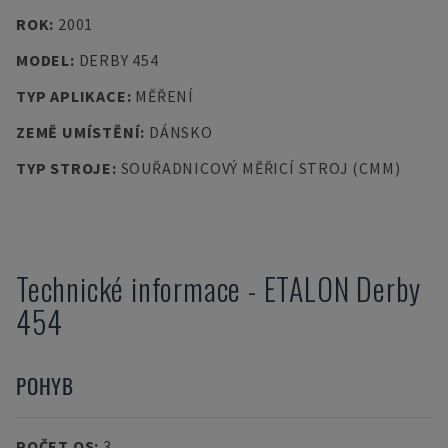
ROK
:
2001
MODEL
:
DERBY 454
TYP APLIKACE
:
MĚŘENÍ
ZEMĚ UMÍSTĚNÍ
:
DÁNSKO
TYP STROJE
:
SOUŘADNICOVÝ MĚŘICÍ STROJ (CMM)
Technické informace
-
ETALON
Derby
454
POHYB
POČET OS
:
3