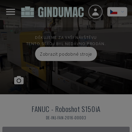
DĚKUJEME ZA VAŠI NÁVŠTĚVU
TENTO STROJ BYL NEDÁVNO PRODÁN.
Zobrazit podobné stroje
FANUC
-
Roboshot S150iA
DE-INJ-FAN-2016-00003