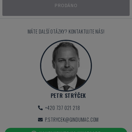
PRODÁNO
MÁTE DALŠÍ OTÁZKY? KONTAKTUJTE NÁS!
PETR STRÝČEK
+420 737 021 218
P.STRYCEK@GINDUMAC.COM