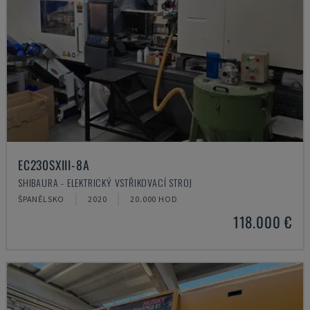
EC230SXIII-8A
SHIBAURA - ELEKTRICKÝ VSTŘIKOVACÍ STROJ
ŠPANĚLSKO
2020
20.000 HOD
118.000 €