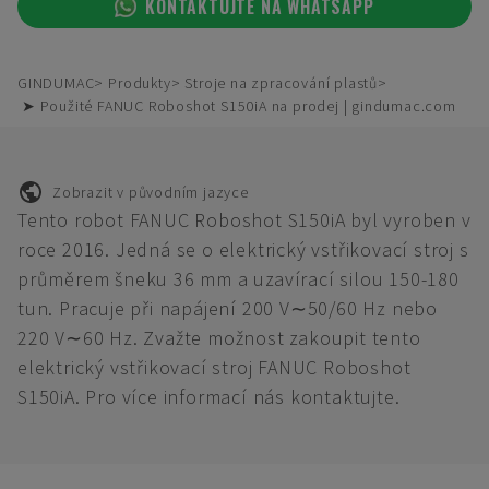
KONTAKTUJTE NA WHATSAPP
GINDUMAC
Produkty
Stroje na zpracování plastů
➤ Použité FANUC Roboshot S150iA na prodej | gindumac.com
Zobrazit v původním jazyce
Tento robot FANUC Roboshot S150iA byl vyroben v
roce 2016. Jedná se o elektrický vstřikovací stroj s
průměrem šneku 36 mm a uzavírací silou 150-180
tun. Pracuje při napájení 200 V∼50/60 Hz nebo
220 V∼60 Hz. Zvažte možnost zakoupit tento
elektrický vstřikovací stroj FANUC Roboshot
S150iA. Pro více informací nás kontaktujte.