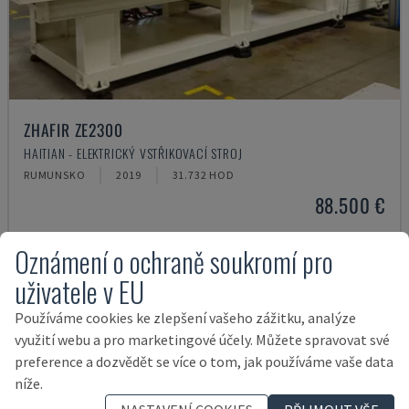
ZHAFIR ZE2300
HAITIAN - ELEKTRICKÝ VSTŘIKOVACÍ STROJ
RUMUNSKO
2019
31.732 HOD
88.500 €
Oznámení o ochraně soukromí pro
uživatele v EU
Používáme cookies ke zlepšení vašeho zážitku, analýze
využití webu a pro marketingové účely. Můžete spravovat své
preference a dozvědět se více o tom, jak používáme vaše data
níže.