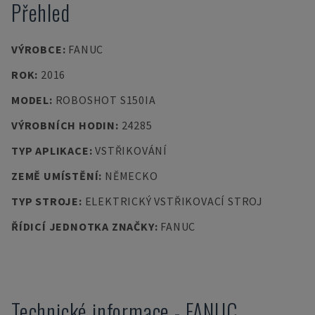
Přehled
VÝROBCE
:
FANUC
ROK
:
2016
MODEL
:
ROBOSHOT S150IA
VÝROBNÍCH HODIN
:
24285
TYP APLIKACE
:
VSTŘIKOVÁNÍ
ZEMĚ UMÍSTĚNÍ
:
NĚMECKO
TYP STROJE
:
ELEKTRICKÝ VSTŘIKOVACÍ STROJ
ŘÍDICÍ JEDNOTKA ZNAČKY
:
FANUC
Technické informace
-
FANUC