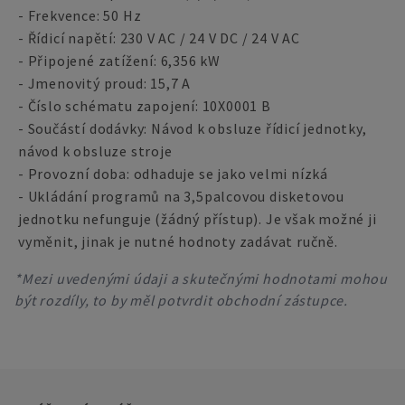
- Frekvence: 50 Hz
- Řídicí napětí: 230 V AC / 24 V DC / 24 V AC
- Připojené zatížení: 6,356 kW
- Jmenovitý proud: 15,7 A
- Číslo schématu zapojení: 10X0001 B
- Součástí dodávky: Návod k obsluze řídicí jednotky,
návod k obsluze stroje
- Provozní doba: odhaduje se jako velmi nízká
- Ukládání programů na 3,5palcovou disketovou
jednotku nefunguje (žádný přístup). Je však možné ji
vyměnit, jinak je nutné hodnoty zadávat ručně.
*Mezi uvedenými údaji a skutečnými hodnotami mohou
být rozdíly, to by měl potvrdit obchodní zástupce.