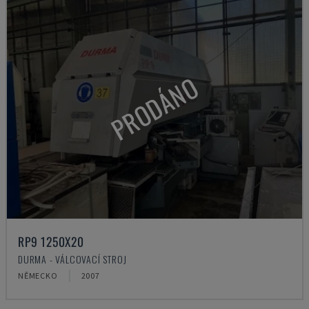
PRODÁNO
RP9 1250X20
DURMA - VÁLCOVACÍ STROJ
NĚMECKO
2007