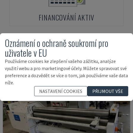
FINANCOVÁNÍ AKTIV
Oznámení o ochraně soukromí pro
Produkty související s
FASTI
136-20-
uživatele v EU
4.5
Používáme cookies ke zlepšení vašeho zážitku, analýze
využití webu a pro marketingové účely. Můžete spravovat své
preference a dozvědět se více o tom, jak používáme vaše data
níže.
NASTAVENÍ COOKIES
PŘIJMOUT VŠE