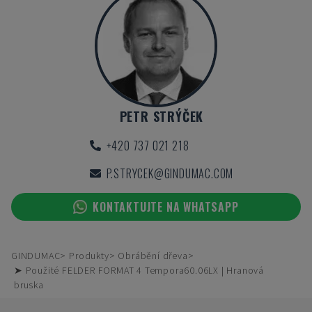
PETR STRÝČEK
+420 737 021 218
P.STRYCEK@GINDUMAC.COM
KONTAKTUJTE NA WHATSAPP
GINDUMAC
Produkty
Obrábění dřeva
➤ Použité FELDER FORMAT 4 Tempora60.06LX | Hranová
bruska