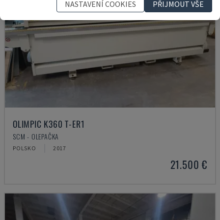
NASTAVENÍ COOKIES
PŘIJMOUT VŠE
OLIMPIC K360 T-ER1
SCM - OLEPAČKA
POLSKO
2017
21.500 €