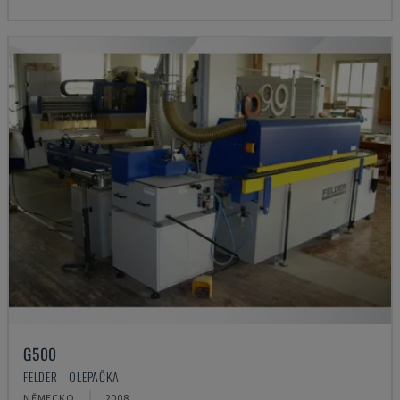
G500
FELDER - OLEPAČKA
NĚMECKO
2008