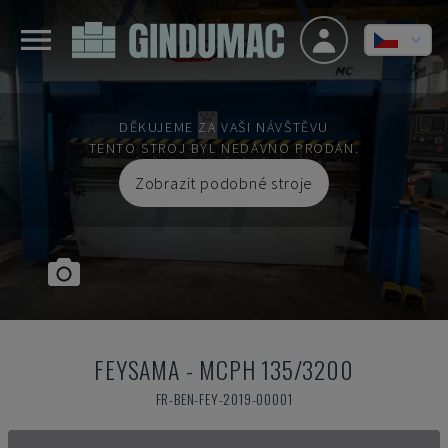
DĚKUJEME ZA VAŠI NÁVŠTĚVU
TENTO STROJ BYL NEDÁVNO PRODÁN.
Zobrazit podobné stroje
FEYSAMA
-
MCPH 135/3200
FR-BEN-FEY-2019-00001