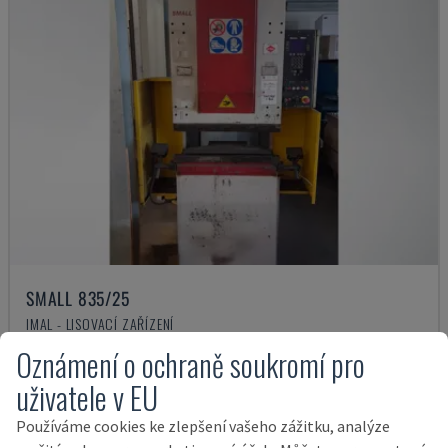
SMALL 835/25
IMAL - LISOVACÍ ZAŘÍZENÍ
ITÁLIE
2001
Oznámení o ochraně soukromí pro
14.000 €
uživatele v EU
Používáme cookies ke zlepšení vašeho zážitku, analýze