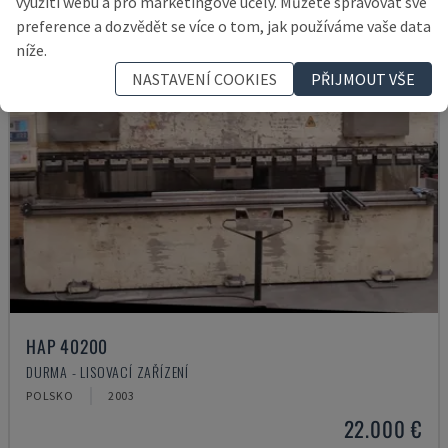
využití webu a pro marketingové účely. Můžete spravovat své
preference a dozvědět se více o tom, jak používáme vaše data
níže.
NASTAVENÍ COOKIES
PŘIJMOUT VŠE
HAP 40200
DURMA - LISOVACÍ ZAŘÍZENÍ
POLSKO
2003
22.000 €