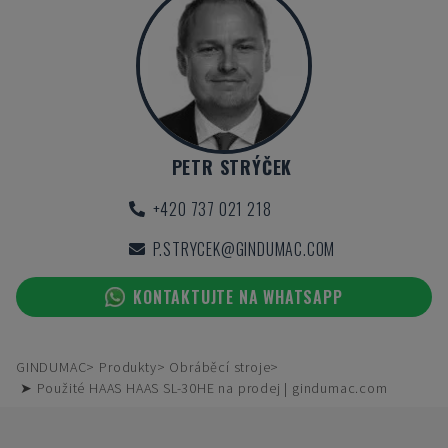
PETR STRÝČEK
+420 737 021 218
P.STRYCEK@GINDUMAC.COM
KONTAKTUJTE NA WHATSAPP
GINDUMAC
Produkty
Obráběcí stroje
➤ Použité HAAS HAAS SL-30HE na prodej | gindumac.com