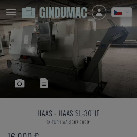
HAAS
-
HAAS SL-30HE
SK-TUR-HAA-2007-00001
16.900 €