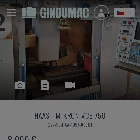
HAAS
-
MIKRON VCE 750
CZ-MIL-HAA-1997-00001
8.000 €