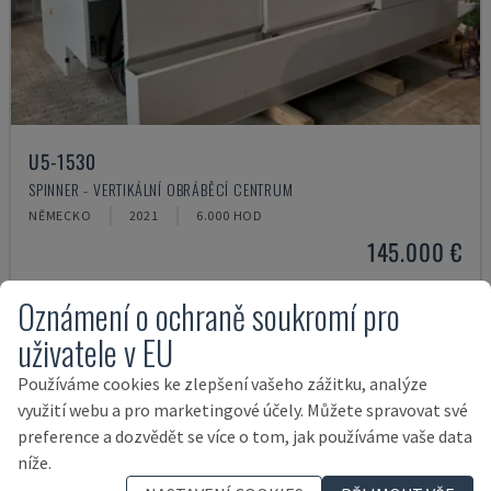
U5-1530
SPINNER - VERTIKÁLNÍ OBRÁBĚCÍ CENTRUM
NĚMECKO
2021
6.000 HOD
145.000 €
Oznámení o ochraně soukromí pro
uživatele v EU
Používáme cookies ke zlepšení vašeho zážitku, analýze
využití webu a pro marketingové účely. Můžete spravovat své
preference a dozvědět se více o tom, jak používáme vaše data
níže.