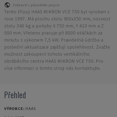
Zobrazit v původním jazyce
Tento tříosý HAAS MIKRON VCE 750 byl vyroben v
roce 1997. Má plochu stolu 900x350 mm, nosnost
stolu 340 kg a pohyby X 750 mm, Y 410 mm a Z
500 mm. Vřeteno pracuje při 8000 otáčkách za
minutu s výkonem 7,5 kW. Pravidelná údržba a
poslední aktualizace zajišťují spolehlivost. Zvažte
možnost zakoupení tohoto vertikálního
obráběcího centra HAAS MIKRON VCE 750. Pro
více informací o tomto stroji nás kontaktujte.
Přehled
VÝROBCE
:
HAAS