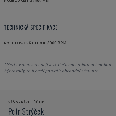
POJEZD OSY Z
:
500 MM
TECHNICKÁ SPECIFIKACE
RYCHLOST VŘETENA
:
8000 RPM
*Mezi uvedenými údaji a skutečnými hodnotami mohou
být rozdíly, to by měl potvrdit obchodní zástupce.
VÁŠ SPRÁVCE ÚČTU:
Petr Strýček