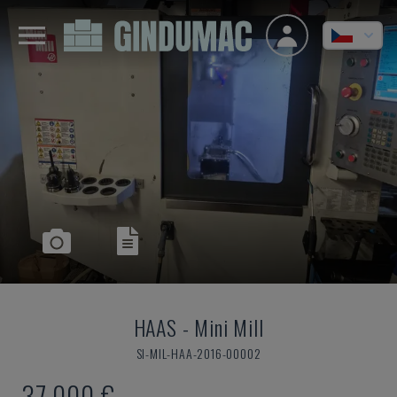
HAAS
-
Mini Mill
SI-MIL-HAA-2016-00002
37.000 €