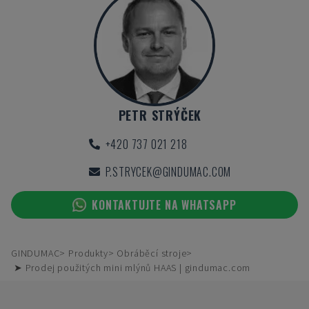
PETR STRÝČEK
+420 737 021 218
P.STRYCEK@GINDUMAC.COM
KONTAKTUJTE NA WHATSAPP
GINDUMAC
Produkty
Obráběcí stroje
➤ Prodej použitých mini mlýnů HAAS | gindumac.com