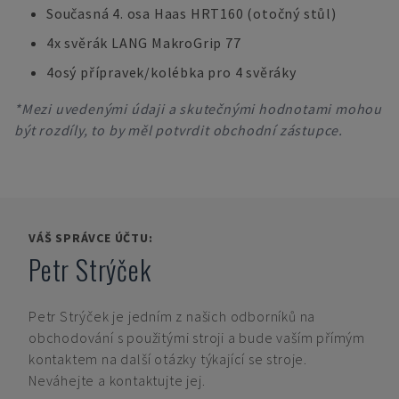
Současná 4. osa Haas HRT160 (otočný stůl)
4x svěrák LANG MakroGrip 77
4osý přípravek/kolébka pro 4 svěráky
*Mezi uvedenými údaji a skutečnými hodnotami mohou
být rozdíly, to by měl potvrdit obchodní zástupce.
VÁŠ SPRÁVCE ÚČTU:
Petr Strýček
Petr Strýček
je jedním z našich odborníků na
obchodování s použitými stroji a bude vaším přímým
kontaktem na další otázky týkající se stroje.
Neváhejte a kontaktujte jej.