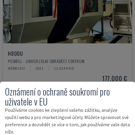
H800U
POSMILL - UNIVERZÁLNÍ OBRÁBĚCÍ CENTRUM
NĚMECKO
2021
11.514 HOD
177.000 €
Oznámení o ochraně soukromí pro
uživatele v EU
Používáme cookies ke zlepšení vašeho zážitku, analýze
využití webu a pro marketingové účely. Můžete spravovat své
preference a dozvědět se více o tom, jak používáme vaše data
níže.