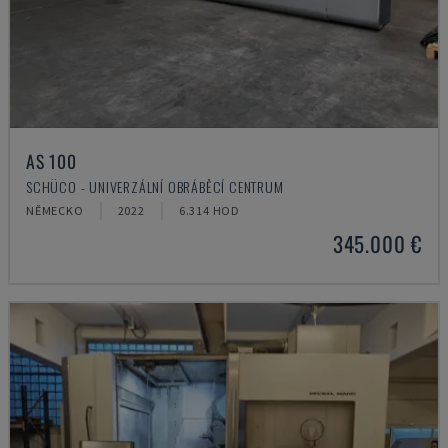
AS 100
SCHÜCO - UNIVERZÁLNÍ OBRÁBĚCÍ CENTRUM
NĚMECKO
2022
6.314 HOD
345.000 €