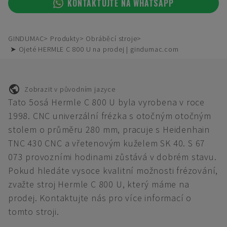
KONTAKTUJTE NA WHATSAPP
GINDUMAC
Produkty
Obráběcí stroje
➤ Ojeté HERMLE C 800 U na prodej | gindumac.com
Zobrazit v původním jazyce
Tato 5osá Hermle C 800 U byla vyrobena v roce
1998. CNC univerzální frézka s otočným otočným
stolem o průměru 280 mm, pracuje s Heidenhain
TNC 430 CNC a vřetenovým kuželem SK 40. S 67
073 provozními hodinami zůstává v dobrém stavu.
Pokud hledáte vysoce kvalitní možnosti frézování,
zvažte stroj Hermle C 800 U, který máme na
prodej. Kontaktujte nás pro více informací o
tomto stroji.