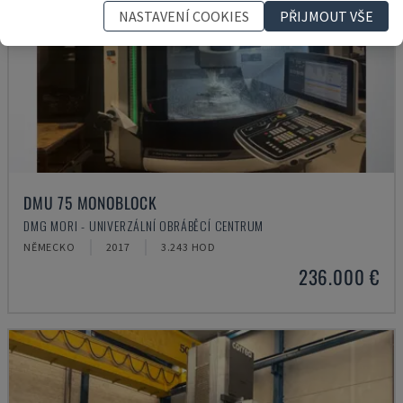
NASTAVENÍ COOKIES
PŘIJMOUT VŠE
DMU 75 MONOBLOCK
DMG MORI - UNIVERZÁLNÍ OBRÁBĚCÍ CENTRUM
NĚMECKO
2017
3.243 HOD
236.000 €