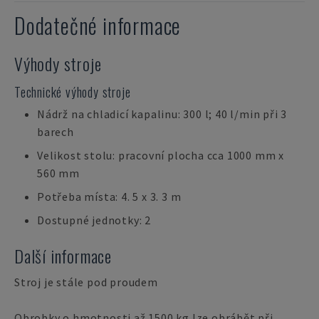
Dodatečné informace
Výhody stroje
Technické výhody stroje
Nádrž na chladicí kapalinu: 300 l; 40 l/min při 3
barech
Velikost stolu: pracovní plocha cca 1000 mm x
560 mm
Potřeba místa: 4. 5 x 3. 3 m
Dostupné jednotky: 2
Další informace
Stroj je stále pod proudem
Obrobky o hmotnosti až 1500 kg lze obrábět při