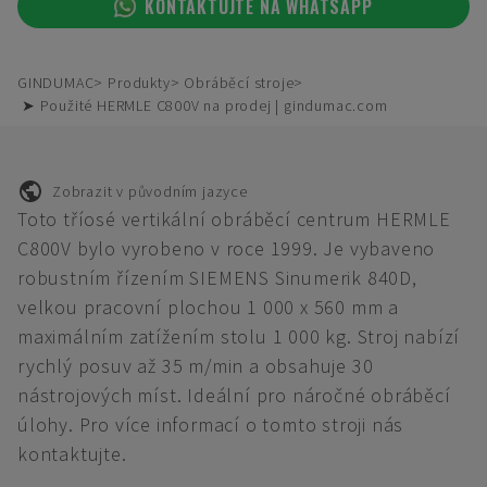
KONTAKTUJTE NA WHATSAPP
GINDUMAC
Produkty
Obráběcí stroje
➤ Použité HERMLE C800V na prodej | gindumac.com
Zobrazit v původním jazyce
Toto tříosé vertikální obráběcí centrum HERMLE
C800V bylo vyrobeno v roce 1999. Je vybaveno
robustním řízením SIEMENS Sinumerik 840D,
velkou pracovní plochou 1 000 x 560 mm a
maximálním zatížením stolu 1 000 kg. Stroj nabízí
rychlý posuv až 35 m/min a obsahuje 30
nástrojových míst. Ideální pro náročné obráběcí
úlohy. Pro více informací o tomto stroji nás
kontaktujte.