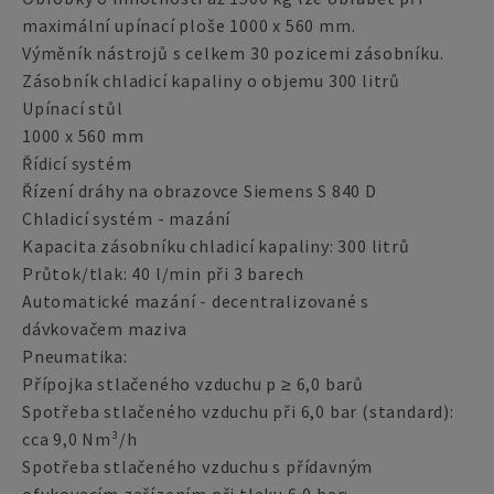
maximální upínací ploše 1000 x 560 mm.
Výměník nástrojů s celkem 30 pozicemi zásobníku.
Zásobník chladicí kapaliny o objemu 300 litrů
Upínací stůl
1000 x 560 mm
Řídicí systém
Řízení dráhy na obrazovce Siemens S 840 D
Chladicí systém - mazání
Kapacita zásobníku chladicí kapaliny: 300 litrů
Průtok/tlak: 40 l/min při 3 barech
Automatické mazání - decentralizované s
dávkovačem maziva
Pneumatika:
Přípojka stlačeného vzduchu p ≥ 6,0 barů
Spotřeba stlačeného vzduchu při 6,0 bar (standard):
cca 9,0 Nm³/h
Spotřeba stlačeného vzduchu s přídavným