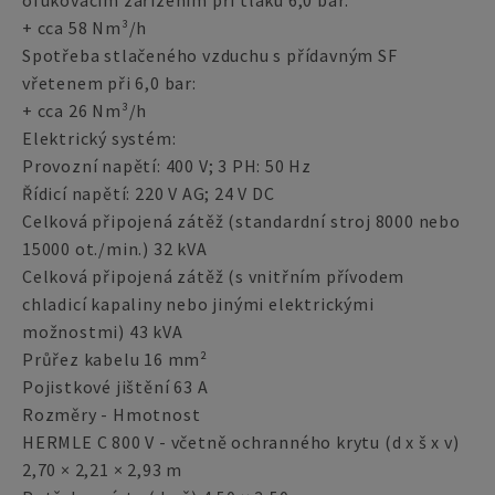
ofukovacím zařízením při tlaku 6,0 bar:
+ cca 58 Nm³/h
Spotřeba stlačeného vzduchu s přídavným SF
vřetenem při 6,0 bar:
+ cca 26 Nm³/h
Elektrický systém:
Provozní napětí: 400 V; 3 PH: 50 Hz
Řídicí napětí: 220 V AG; 24 V DC
Celková připojená zátěž (standardní stroj 8000 nebo
15000 ot./min.) 32 kVA
Celková připojená zátěž (s vnitřním přívodem
chladicí kapaliny nebo jinými elektrickými
možnostmi) 43 kVA
Průřez kabelu 16 mm²
Pojistkové jištění 63 A
Rozměry - Hmotnost
HERMLE C 800 V - včetně ochranného krytu (d x š x v)
2,70 × 2,21 × 2,93 m