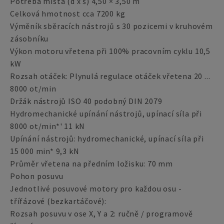
Potřeba místa (d x š) 4,50 × 3,50 m
Celková hmotnost cca 7200 kg
Výměník sběracích nástrojů s 30 pozicemi v kruhovém
zásobníku
Výkon motoru vřetena při 100% pracovním cyklu 10,5
kW
Rozsah otáček: Plynulá regulace otáček vřetena 20 ...
8000 ot/min
Držák nástrojů ISO 40 podobný DIN 2079
Hydromechanické upínání nástrojů, upínací síla při
8000 ot/min*' 11 kN
Upínání nástrojů: hydromechanické, upínací síla při
15 000 min* 9,3 kN
Průměr vřetena na předním ložisku: 70 mm
Pohon posuvu
Jednotlivé posuvové motory pro každou osu -
třífázové (bezkartáčové):
Rozsah posuvu v ose X, Y a 2: ručně / programově