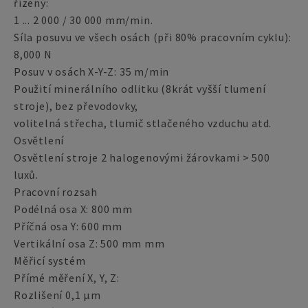
řízený:
1 ... 2 000 / 30 000 mm/min.
Síla posuvu ve všech osách (při 80% pracovním cyklu):
8,000 N
Posuv v osách X-Y-Z: 35 m/min
Použití minerálního odlitku (8krát vyšší tlumení
stroje), bez převodovky,
volitelná střecha, tlumič stlačeného vzduchu atd.
Osvětlení
Osvětlení stroje 2 halogenovými žárovkami > 500
luxů.
Pracovní rozsah
Podélná osa X: 800 mm
Příčná osa Y: 600 mm
Vertikální osa Z: 500 mm mm
Měřicí systém
Přímé měření X, Y, Z:
Rozlišení 0,1 µm