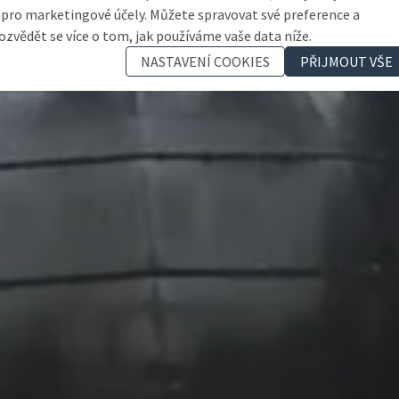
 pro marketingové účely. Můžete spravovat své preference a
ozvědět se více o tom, jak používáme vaše data níže.
NASTAVENÍ COOKIES
PŘIJMOUT VŠE