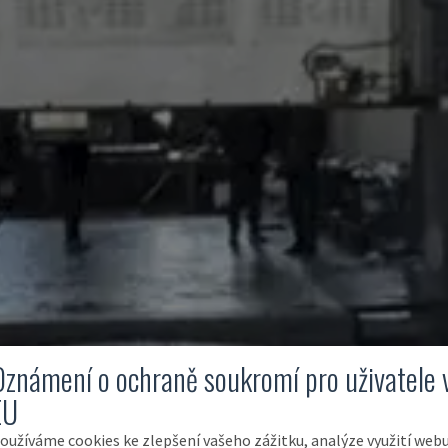
Oznámení o ochraně soukromí pro uživatele 
EU
oužíváme cookies ke zlepšení vašeho zážitku, analýze využití web