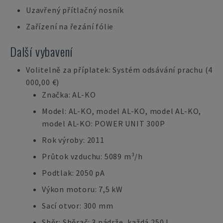
Uzavřený přítlačný nosník
Zařízení na řezání fólie
Další vybavení
Volitelně za příplatek: Systém odsávání prachu (4
000,00 €)
Značka: AL-KO
Model: AL-KO, model AL-KO, model AL-KO,
model AL-KO: POWER UNIT 300P
Rok výroby: 2011
Průtok vzduchu: 5089 m³/h
Podtlak: 2050 pA
Výkon motoru: 7,5 kW
Sací otvor: 300 mm
Sběr: Sběrač: 3 nádrže, každá 250 l