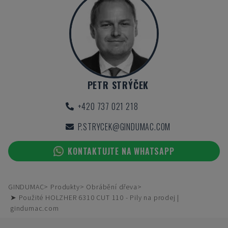
PETR STRÝČEK
+420 737 021 218
P.STRYCEK@GINDUMAC.COM
KONTAKTUJTE NA WHATSAPP
GINDUMAC
Produkty
Obrábění dřeva
➤ Použité HOLZHER 6310 CUT 110 - Pily na prodej |
gindumac.com