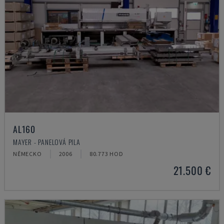
AL160
MAYER - PANELOVÁ PILA
NĚMECKO
2006
80.773 HOD
21.500 €