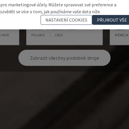
 pro marketingové účely. Můžete spravovat své preference a
ozvědět se více o tom, jak používáme vaše data níže.
INDEX
FORMA
NASTAVENÍ COOKIES
PŘIJMOUT VŠE
STETON - SPINDLOVÁ FRÉZKA
FELDER 
5 HOD
POLSKO
2015
NĚMEC
Zobrazit všechny podobné stroje