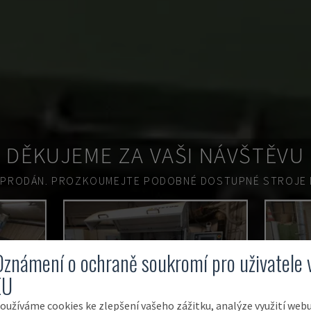
DĚKUJEME ZA VAŠI NÁVŠTĚVU
 PRODÁN.
PROZKOUMEJTE PODOBNÉ DOSTUPNÉ STROJE N
O
PRODÁNO
Oznámení o ochraně soukromí pro uživatele 
EU
oužíváme cookies ke zlepšení vašeho zážitku, analýze využití web