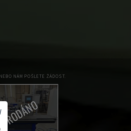
EBO NÁM POŠLETE ŽÁDOST.
PRODÁNO
v
u