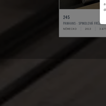
a
d
245
PANHANS - SPINDLOVÁ FRÉZKA
NĚMECKO
2013
3.67