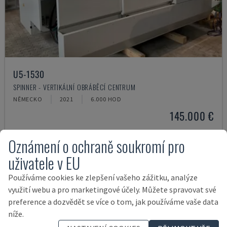
U5-1530
SPINNER - VERTIKÁLNÍ OBRÁBĚCÍ CENTRUM
NĚMECKO
2021
6.000 HOD
145.000 €
Oznámení o ochraně soukromí pro
uživatele v EU
Používáme cookies ke zlepšení vašeho zážitku, analýze
využití webu a pro marketingové účely. Můžete spravovat své
preference a dozvědět se více o tom, jak používáme vaše data
níže.