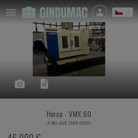
Hurco
-
VMX 60
IT-MIL-HUR-2008-00001
46.000 €