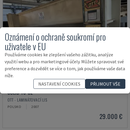
Oznámení o ochraně soukromí pro
uživatele v EU
Používáme cookies ke zlepšení vašeho zážitku, analýze
využití webu a pro marketingové účely. Můžete spravovat své
preference a dozvědět se více o tom, jak používáme vaše data
níže.
NASTAVENÍ COOKIES
PŘIJMOUT VŠE
SOLID 16-32
OTT - LAMINÁTOVACÍ LIS
POLSKO
2007
29.000 €