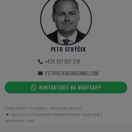
PETR STRÝČEK
+420 737 021 218
P.STRYCEK@GINDUMAC.COM
KONTAKTUJTE NA WHATSAPP
GINDUMAC
Produkty
Obrábění dřeva
➤ Ojetý lis na karoserie Hüttenhölscher na prodej |
gindumac.com