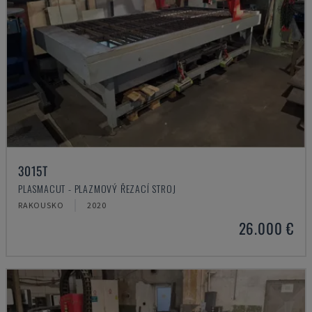
3015T
PLASMACUT - PLAZMOVÝ ŘEZACÍ STROJ
RAKOUSKO
2020
26.000 €