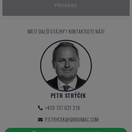
PRODÁNO
MÁTE DALŠÍ OTÁZKY? KONTAKTUJTE NÁS!
PETR STRÝČEK
+420 737 021 218
P.STRYCEK@GINDUMAC.COM