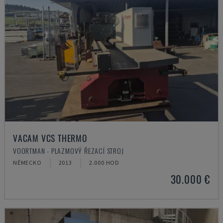
VACAM VCS THERMO
VOORTMAN - PLAZMOVÝ ŘEZACÍ STROJ
NĚMECKO
2013
2.000 HOD
30.000 €