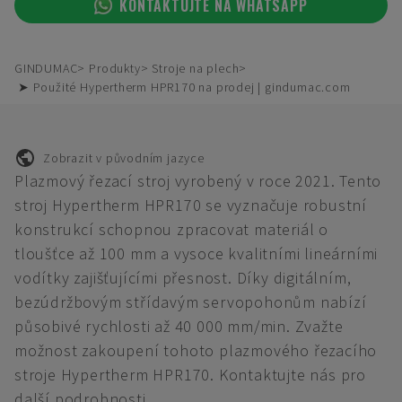
KONTAKTUJTE NA WHATSAPP
GINDUMAC
Produkty
Stroje na plech
➤ Použité Hypertherm HPR170 na prodej | gindumac.com
Zobrazit v původním jazyce
Plazmový řezací stroj vyrobený v roce 2021. Tento
stroj Hypertherm HPR170 se vyznačuje robustní
konstrukcí schopnou zpracovat materiál o
tloušťce až 100 mm a vysoce kvalitními lineárními
vodítky zajišťujícími přesnost. Díky digitálním,
bezúdržbovým střídavým servopohonům nabízí
působivé rychlosti až 40 000 mm/min. Zvažte
možnost zakoupení tohoto plazmového řezacího
stroje Hypertherm HPR170. Kontaktujte nás pro
další podrobnosti.