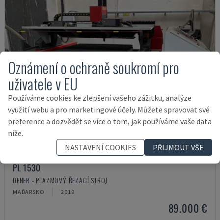
Oznámení o ochraně soukromí pro
uživatele v EU
Používáme cookies ke zlepšení vašeho zážitku, analýze
využití webu a pro marketingové účely. Můžete spravovat své
preference a dozvědět se více o tom, jak používáme vaše data
níže.
NASTAVENÍ COOKIES
PŘIJMOUT VŠE
PL 1530
DENER - PLAZMOVÝ ŘEZACÍ STROJ
MAĎARSKO
2019
89.000 €