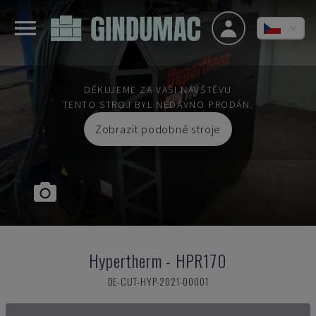
DĚKUJEME ZA VAŠI NÁVŠTĚVU
TENTO STROJ BYL NEDÁVNO PRODÁN.
Zobrazit podobné stroje
Hypertherm
-
HPR170
DE-CUT-HYP-2021-00001