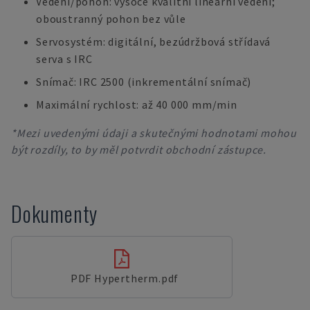
Vedení/pohon: vysoce kvalitní lineární vedení;
oboustranný pohon bez vůle
Servosystém: digitální, bezúdržbová střídavá
serva s IRC
Snímač: IRC 2500 (inkrementální snímač)
Maximální rychlost: až 40 000 mm/min
*Mezi uvedenými údaji a skutečnými hodnotami mohou
být rozdíly, to by měl potvrdit obchodní zástupce.
Dokumenty
PDF Hypertherm.pdf