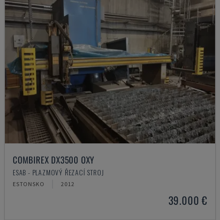
COMBIREX DX3500 OXY
ESAB - PLAZMOVÝ ŘEZACÍ STROJ
ESTONSKO
2012
39.000 €