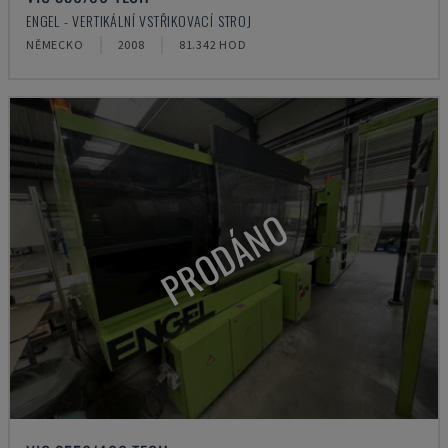
ENGEL - VERTIKÁLNÍ VSTŘIKOVACÍ STROJ
NĚMECKO
2008
81.342 HOD
PRODÁNO