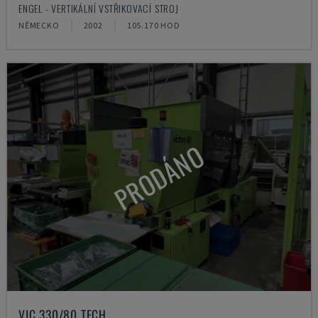
ENGEL - VERTIKÁLNÍ VSTŘIKOVACÍ STROJ
NĚMECKO
2002
105.170 HOD
PRODÁNO
VIC 330/80 TECH