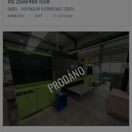
VIC 2550/400 TECH
ENGEL - VERTIKÁLNÍ VSTŘIKOVACÍ STROJ
NĚMECKO
2007
77.163 HOD
PRODÁNO