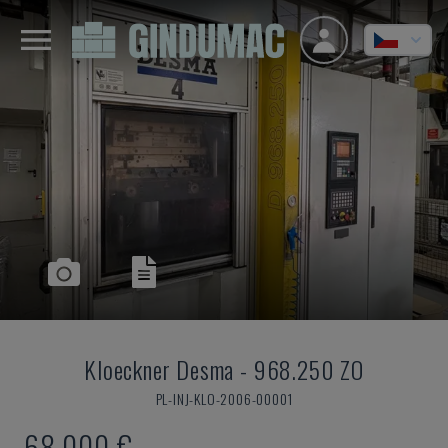
Kloeckner Desma
-
968.250 ZO
PL-INJ-KLO-2006-00001
68.000 €