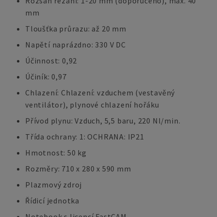
Rozsah řezání: 1-20 mm (doporučeno), max. 40
mm
Tloušťka průrazu: až 20 mm
Napětí naprázdno: 330 V DC
Účinnost: 0,92
Účiník: 0,97
Chlazení: Chlazení: vzduchem (vestavěný
ventilátor), plynové chlazení hořáku
Přívod plynu: Vzduch, 5,5 baru, 220 Nl/min.
Třída ochrany: 1: OCHRANA: IP21
Hmotnost: 50 kg
Rozměry: 710 x 280 x 590 mm
Plazmový zdroj
Řídicí jednotka
Notebook s licencí FastCAM