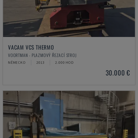
VACAM VCS THERMO
VOORTMAN - PLAZMOVÝ ŘEZACÍ STROJ
NĚMECKO
2013
2.000 HOD
30.000 €