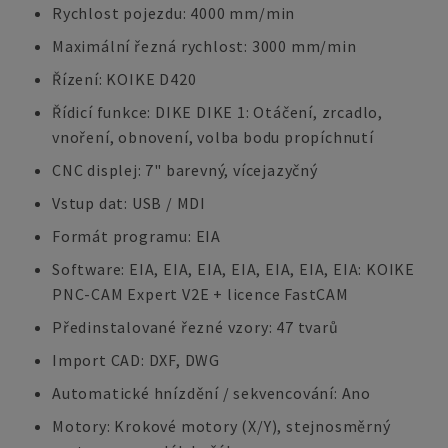
Rychlost pojezdu: 4000 mm/min
Maximální řezná rychlost: 3000 mm/min
Řízení: KOIKE D420
Řídicí funkce: DIKE DIKE 1: Otáčení, zrcadlo,
vnoření, obnovení, volba bodu propíchnutí
CNC displej: 7" barevný, vícejazyčný
Vstup dat: USB / MDI
Formát programu: EIA
Software: EIA, EIA, EIA, EIA, EIA, EIA, EIA: KOIKE
PNC-CAM Expert V2E + licence FastCAM
Předinstalované řezné vzory: 47 tvarů
Import CAD: DXF, DWG
Automatické hnízdění / sekvencování: Ano
Motory: Krokové motory (X/Y), stejnosměrný