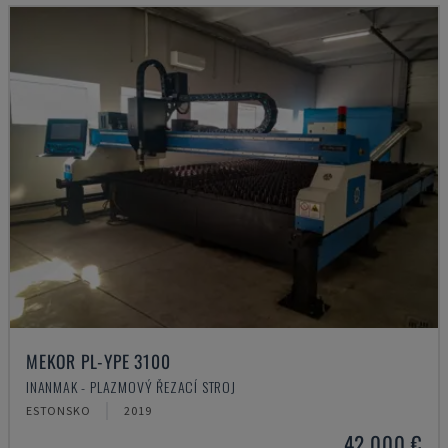
MEKOR PL-YPE 3100
INANMAK - PLAZMOVÝ ŘEZACÍ STROJ
ESTONSKO
2019
42.000 €