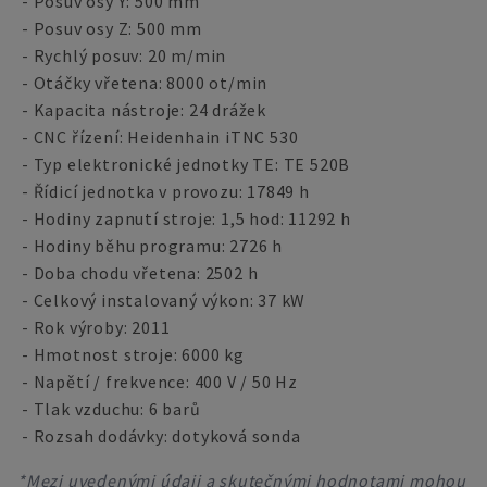
- Posuv osy Y: 500 mm
- Posuv osy Z: 500 mm
- Rychlý posuv: 20 m/min
- Otáčky vřetena: 8000 ot/min
- Kapacita nástroje: 24 drážek
- CNC řízení: Heidenhain iTNC 530
- Typ elektronické jednotky TE: TE 520B
- Řídicí jednotka v provozu: 17849 h
- Hodiny zapnutí stroje: 1,5 hod: 11292 h
- Hodiny běhu programu: 2726 h
- Doba chodu vřetena: 2502 h
- Celkový instalovaný výkon: 37 kW
- Rok výroby: 2011
- Hmotnost stroje: 6000 kg
- Napětí / frekvence: 400 V / 50 Hz
- Tlak vzduchu: 6 barů
- Rozsah dodávky: dotyková sonda
*Mezi uvedenými údaji a skutečnými hodnotami mohou