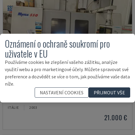
Oznámení o ochraně soukromí pro
uživatele v EU
Používáme cookies ke zlepšení vašeho zážitku, analýze
využití webu a pro marketingové účely. Můžete spravovat své
preference a dozvědět se více o tom, jak používáme vaše data
níže.
MYNX 550
NASTAVENÍ COOKIES
PŘIJMOUT VŠE
DAEWOO - VERTIKÁLNÍ OBRÁBĚCÍ CENTRUM
ITÁLIE
2003
21.000 €