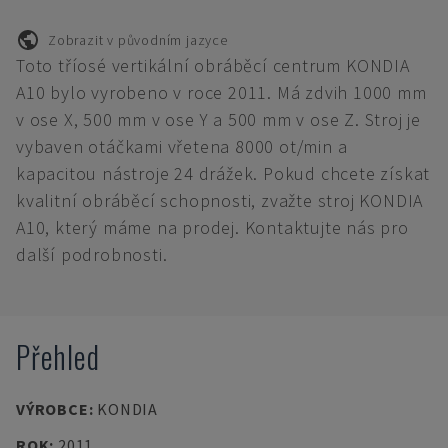
Zobrazit v původním jazyce
Toto tříosé vertikální obráběcí centrum KONDIA
A10 bylo vyrobeno v roce 2011. Má zdvih 1000 mm
v ose X, 500 mm v ose Y a 500 mm v ose Z. Stroj je
vybaven otáčkami vřetena 8000 ot/min a
kapacitou nástroje 24 drážek. Pokud chcete získat
kvalitní obráběcí schopnosti, zvažte stroj KONDIA
A10, který máme na prodej. Kontaktujte nás pro
další podrobnosti.
Přehled
VÝROBCE
:
KONDIA
ROK
:
2011