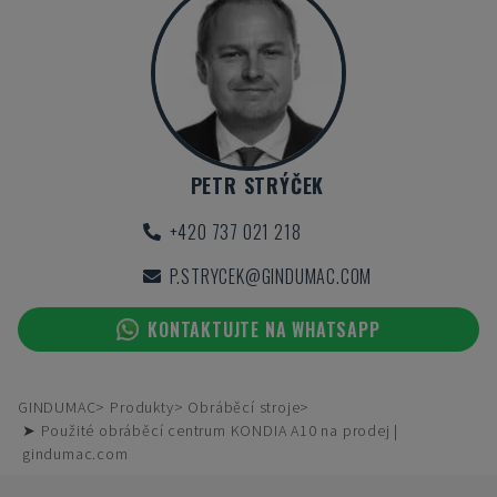
PETR STRÝČEK
+420 737 021 218
P.STRYCEK@GINDUMAC.COM
KONTAKTUJTE NA WHATSAPP
GINDUMAC
Produkty
Obráběcí stroje
➤ Použité obráběcí centrum KONDIA A10 na prodej |
gindumac.com