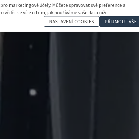
 pro marketingové účely. Můžete spravovat své preference a
ozvědět se více o tom, jak používáme vaše data níže.
NASTAVENÍ COOKIES
PŘIJMOUT VŠE