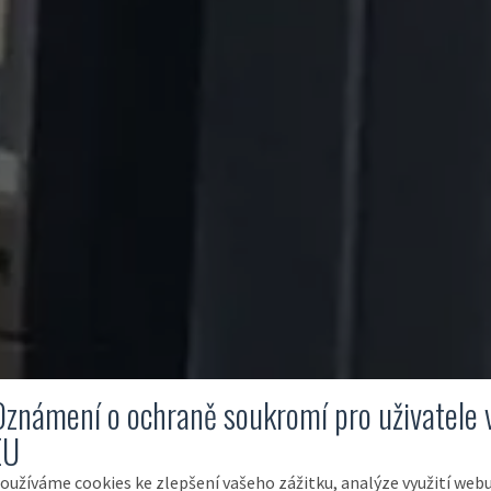
Oznámení o ochraně soukromí pro uživatele 
EU
oužíváme cookies ke zlepšení vašeho zážitku, analýze využití web