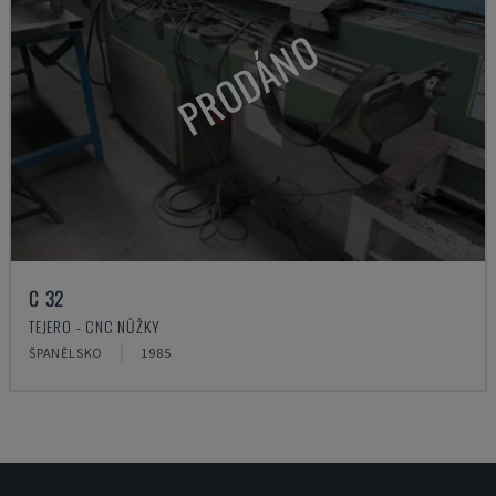
PRODÁNO
C 32
TEJERO - CNC NŮŽKY
ŠPANĚLSKO
1985