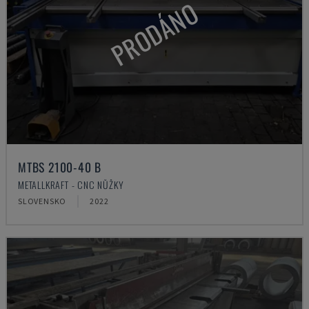
PRODÁNO
MTBS 2100-40 B
METALLKRAFT - CNC NŮŽKY
SLOVENSKO
2022