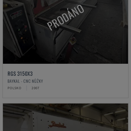
PRODÁNO
RGS 3150X3
BAYKAL - CNC NŮŽKY
POLSKO
2007