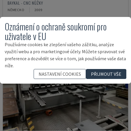
BAYKAL - CNC NŮŽKY
NĚMECKO
2009
14.000 €
Oznámení o ochraně soukromí pro
uživatele v EU
Používáme cookies ke zlepšení vašeho zážitku, analýze
využití webu a pro marketingové účely. Můžete spravovat své
preference a dozvědět se více o tom, jak používáme vaše data
níže.
NASTAVENÍ COOKIES
PŘIJMOUT VŠE