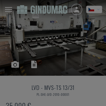
LVD
-
MVS-TS 13/31
PL-SHE-LVD-2010-00001
35.000 €