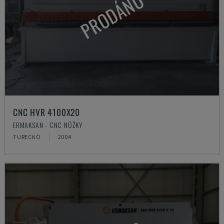
PRODÁNO
CNC HVR 4100X20
ERMAKSAN - CNC NŮŽKY
TURECKO
2004