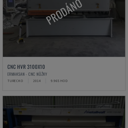
PRODÁNO
CNC HVR 3100X10
ERMAKSAN - CNC NŮŽKY
TURECKO
2014
9.965 HOD