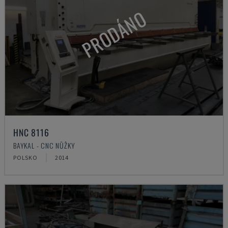
PRODÁNO
HNC 8116
BAYKAL - CNC NŮŽKY
POLSKO
2014