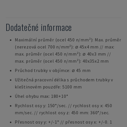
Dodatečné informace
Maximální průměr (ocel 450 n/mm²): Max. průměr
(nerezová ocel 700 n/mm²): ∅ 45x4 mm // max:
max. průměr (ocel 450 n/mm²): ∅ 40x3 mm //
max. průměr (ocel 450 n/mm²): 40x35x2 mm
Průchod trubky v objímce: ∅ 45 mm
Užitečná pracovní délka s průchodem trubky v
kleštinovém pouzdře: 5100 mm
Úhel ohybu max: 180+10°
Rychlost osy y: 150°/sec. // rychlost osy x: 450
mm/sec. // rychlost osy z: 450 mm: 360°/sec.
Přesnost osy y: +/-1° // přesnost osy x: +/-0. 1