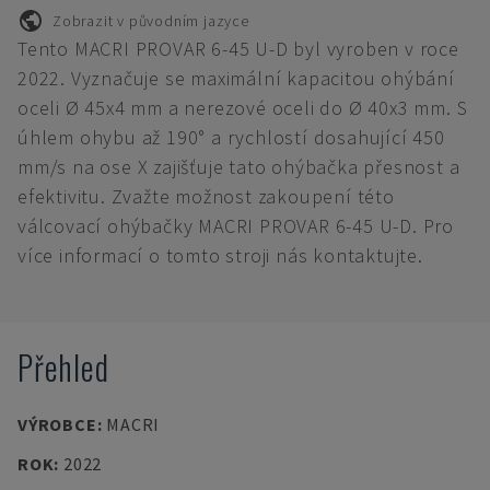
Zobrazit v původním jazyce
Tento MACRI PROVAR 6-45 U-D byl vyroben v roce
2022. Vyznačuje se maximální kapacitou ohýbání
oceli Ø 45x4 mm a nerezové oceli do Ø 40x3 mm. S
úhlem ohybu až 190° a rychlostí dosahující 450
mm/s na ose X zajišťuje tato ohýbačka přesnost a
efektivitu. Zvažte možnost zakoupení této
válcovací ohýbačky MACRI PROVAR 6-45 U-D. Pro
více informací o tomto stroji nás kontaktujte.
Přehled
VÝROBCE
:
MACRI
ROK
:
2022