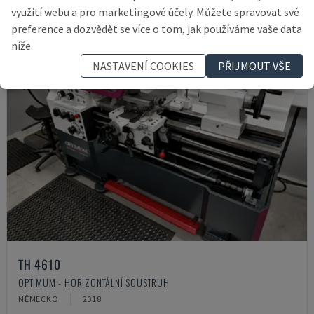
využití webu a pro marketingové účely. Můžete spravovat své
preference a dozvědět se více o tom, jak používáme vaše data
níže.
NASTAVENÍ COOKIES
PŘIJMOUT VŠE
TH 4610
OPTIMUM - HORIZONTÁLNÍ SOUSTRUH
NĚMECKO
2018