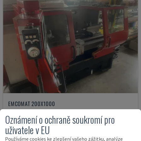
EMCOMAT 200X1000
EMCO - HORIZONTÁLNÍ SOUSTRUH
Oznámení o ochraně soukromí pro
NĚMECKO
2001
uživatele v EU
14.000 €
Používáme cookies ke zlepšení vašeho zážitku, analýze