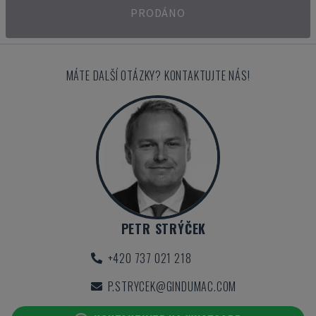
PRODÁNO
MÁTE DALŠÍ OTÁZKY? KONTAKTUJTE NÁS!
PETR STRÝČEK
+420 737 021 218
P.STRYCEK@GINDUMAC.COM