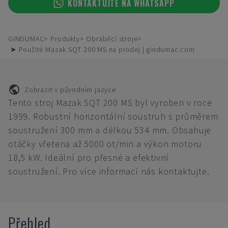
KONTAKTUJTE NA WHATSAPP
GINDUMAC
Produkty
Obráběcí stroje
➤ Použité Mazak SQT 200 MS na prodej | gindumac.com
Zobrazit v původním jazyce
Tento stroj Mazak SQT 200 MS byl vyroben v roce
1999. Robustní horizontální soustruh s průměrem
soustružení 300 mm a délkou 534 mm. Obsahuje
otáčky vřetena až 5000 ot/min a výkon motoru
18,5 kW. Ideální pro přesné a efektivní
soustružení. Pro více informací nás kontaktujte.
Přehled