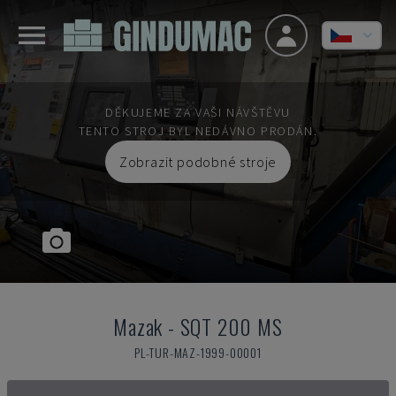
DĚKUJEME ZA VAŠI NÁVŠTĚVU
TENTO STROJ BYL NEDÁVNO PRODÁN.
Zobrazit podobné stroje
Mazak
-
SQT 200 MS
PL-TUR-MAZ-1999-00001