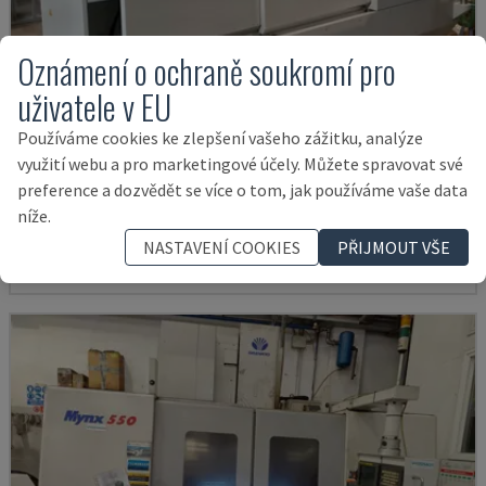
Oznámení o ochraně soukromí pro
uživatele v EU
Používáme cookies ke zlepšení vašeho zážitku, analýze
U5-1530
využití webu a pro marketingové účely. Můžete spravovat své
SPINNER - VERTIKÁLNÍ OBRÁBĚCÍ CENTRUM
preference a dozvědět se více o tom, jak používáme vaše data
níže.
NĚMECKO
2021
6.000 HOD
145.000 €
NASTAVENÍ COOKIES
PŘIJMOUT VŠE