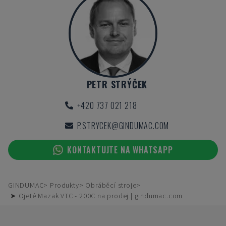
PETR STRÝČEK
+420 737 021 218
P.STRYCEK@GINDUMAC.COM
KONTAKTUJTE NA WHATSAPP
GINDUMAC
Produkty
Obráběcí stroje
➤ Ojeté Mazak VTC - 200C na prodej | gindumac.com