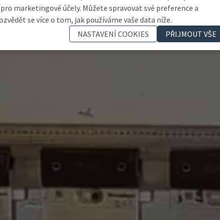
 pro marketingové účely. Můžete spravovat své preference a
ozvědět se více o tom, jak používáme vaše data níže.
NASTAVENÍ COOKIES
PŘIJMOUT VŠE