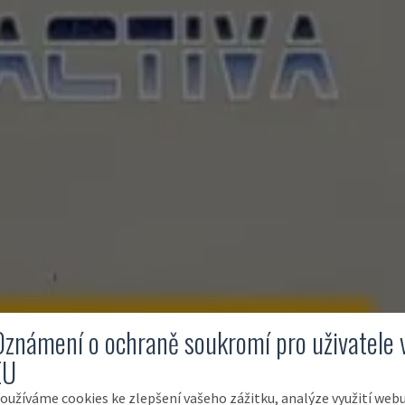
Oznámení o ochraně soukromí pro uživatele 
EU
oužíváme cookies ke zlepšení vašeho zážitku, analýze využití web