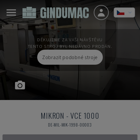
DĚKUJEME ZA VAŠI NÁVŠTĚVU
TENTO STROJ BYL NEDÁVNO PRODÁN.
Zobrazit podobné stroje
MIKRON
-
VCE 1000
DE-MIL-MIK-1998-00003