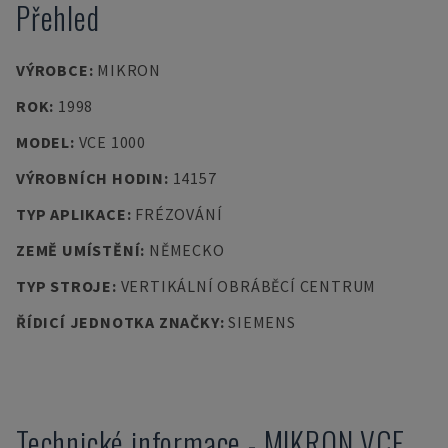
Přehled
VÝROBCE
:
MIKRON
ROK
:
1998
MODEL
:
VCE 1000
VÝROBNÍCH HODIN
:
14157
TYP APLIKACE
:
FRÉZOVÁNÍ
ZEMĚ UMÍSTĚNÍ
:
NĚMECKO
TYP STROJE
:
VERTIKÁLNÍ OBRÁBĚCÍ CENTRUM
ŘÍDICÍ JEDNOTKA ZNAČKY
:
SIEMENS
Technické informace
-
MIKRON
VCE