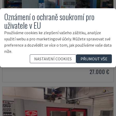
Oznámení o ochraně soukromí pro
uživatele v EU
Používáme cookies ke zlepšení vašeho zážitku, analýze
využití webu a pro marketingové účely. Můžete spravovat své
preference a dozvědět se více o tom, jak používáme vaše data
X-MILL 640
níže.
KNUTH - VERTIKÁLNÍ OBRÁBĚCÍ CENTRUM
NASTAVENÍ COOKIES
PŘIJMOUT VŠE
NĚMECKO
2015
27.000 €