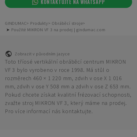
KONTAKTUJTE NA WHATSAPP
GINDUMAC
Produkty
Obráběcí stroje
➤ Použité MIKRON VF 3 na prodej | gindumac.com
Zobrazit v původním jazyce
Toto tříosé vertikální obráběcí centrum MIKRON
VF 3 bylo vyrobeno v roce 1998. Má stůl o
rozměrech 460 × 1 220 mm, zdvih v ose X 1 016
mm, zdvih v ose Y 508 mm a zdvih v ose Z 653 mm.
Pokud chcete získat kvalitní frézovací schopnosti,
zvažte stroj MIKRON VF 3, který máme na prodej.
Pro více informací nás kontaktujte.