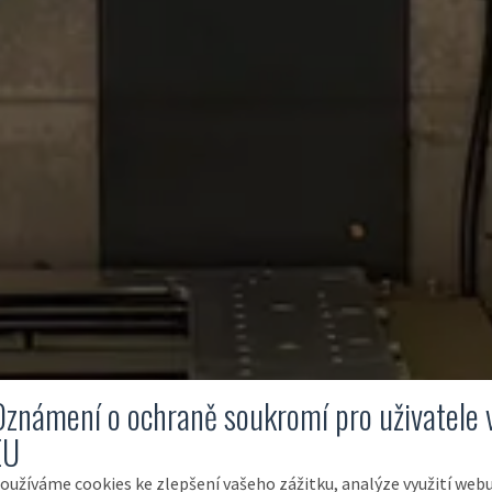
Oznámení o ochraně soukromí pro uživatele 
EU
oužíváme cookies ke zlepšení vašeho zážitku, analýze využití web