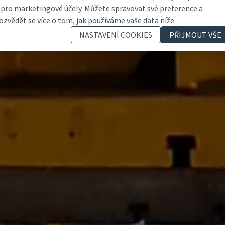
 pro marketingové účely. Můžete spravovat své preference a
ozvědět se více o tom, jak používáme vaše data níže.
NASTAVENÍ COOKIES
PŘIJMOUT VŠE