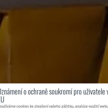
Oznámení o ochraně soukromí pro uživatele 
EU
oužíváme cookies ke zlepšení vašeho zážitku, analýze využití web