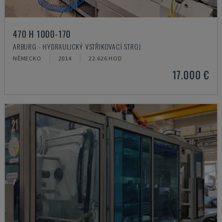
470 H 1000-170
ARBURG - HYDRAULICKÝ VSTŘIKOVACÍ STROJ
NĚMECKO
2014
22.626 HOD
17.000 €