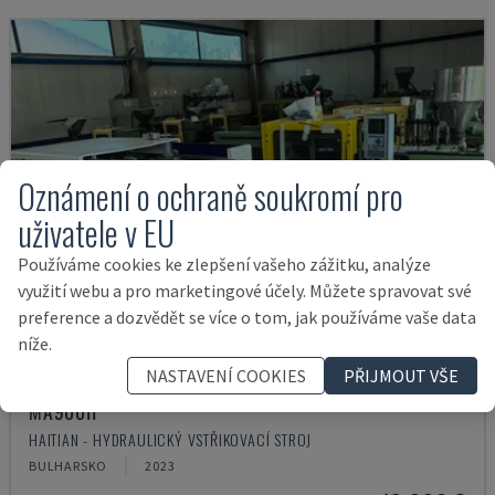
Oznámení o ochraně soukromí pro
uživatele v EU
Používáme cookies ke zlepšení vašeho zážitku, analýze
využití webu a pro marketingové účely. Můžete spravovat své
preference a dozvědět se více o tom, jak používáme vaše data
níže.
NASTAVENÍ COOKIES
PŘIJMOUT VŠE
MA900ІІ
HAITIAN - HYDRAULICKÝ VSTŘIKOVACÍ STROJ
BULHARSKO
2023