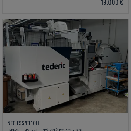
19.000 €
NEO.E55/E110H
TEDERIC - HYDRAULICKÝ VSTŘIKOVACÍ STROJ