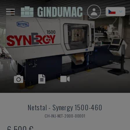
Netstal
-
Synergy 1500-460
CH-INJ-NET-2000-00001
6.500 €