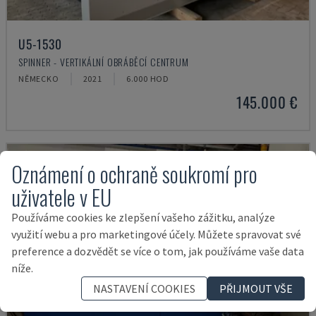
U5-1530
SPINNER - VERTIKÁLNÍ OBRÁBĚCÍ CENTRUM
NĚMECKO
2021
6.000 HOD
145.000 €
Oznámení o ochraně soukromí pro
uživatele v EU
Používáme cookies ke zlepšení vašeho zážitku, analýze
využití webu a pro marketingové účely. Můžete spravovat své
preference a dozvědět se více o tom, jak používáme vaše data
níže.
NASTAVENÍ COOKIES
PŘIJMOUT VŠE