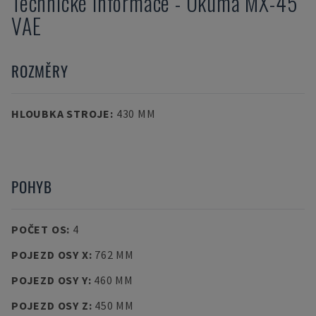
Technické informace
-
Okuma
MX-45
VAE
ROZMĚRY
HLOUBKA STROJE
:
430 MM
POHYB
POČET OS
:
4
POJEZD OSY X
:
762 MM
POJEZD OSY Y
:
460 MM
POJEZD OSY Z
:
450 MM