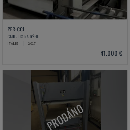
PFR-CCL
CMB - LIS NA DÝHU
ITÁLIE
2017
41.000 €
PRODÁNO