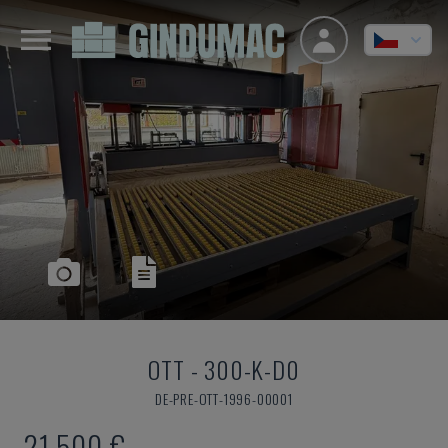
OTT
-
300-K-D0
DE-PRE-OTT-1996-00001
21.500 €