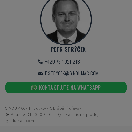
PETR STRÝČEK
+420 737 021 218
P.STRYCEK@GINDUMAC.COM
KONTAKTUJTE NA WHATSAPP
GINDUMAC
Produkty
Obrábění dřeva
➤ Použité OTT 300-K-D0 - Dýhovací lis na prodej |
gindumac.com