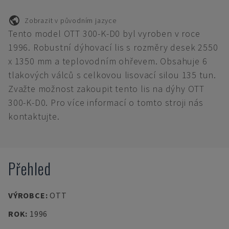
Zobrazit v původním jazyce
Tento model OTT 300-K-D0 byl vyroben v roce
1996. Robustní dýhovací lis s rozměry desek 2550
x 1350 mm a teplovodním ohřevem. Obsahuje 6
tlakových válců s celkovou lisovací silou 135 tun.
Zvažte možnost zakoupit tento lis na dýhy OTT
300-K-D0. Pro více informací o tomto stroji nás
kontaktujte.
Přehled
VÝROBCE
:
OTT
ROK
:
1996