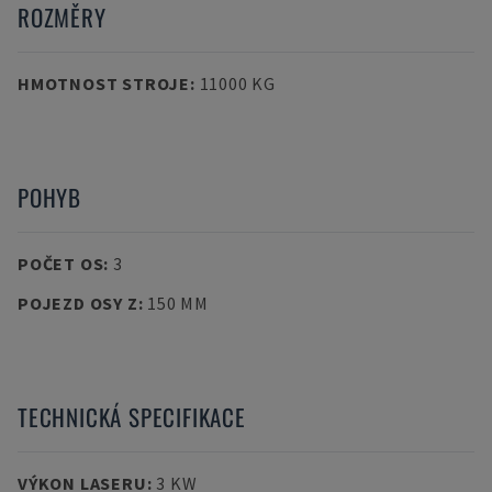
ROZMĚRY
HMOTNOST STROJE
:
11000 KG
POHYB
POČET OS
:
3
POJEZD OSY Z
:
150 MM
TECHNICKÁ SPECIFIKACE
VÝKON LASERU
:
3 KW