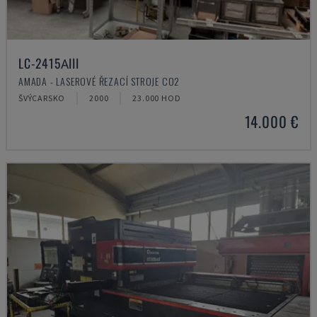
LC-2415ΑIII
AMADA - LASEROVÉ ŘEZACÍ STROJE CO2
ŠVÝCARSKO
2000
23.000 HOD
14.000 €