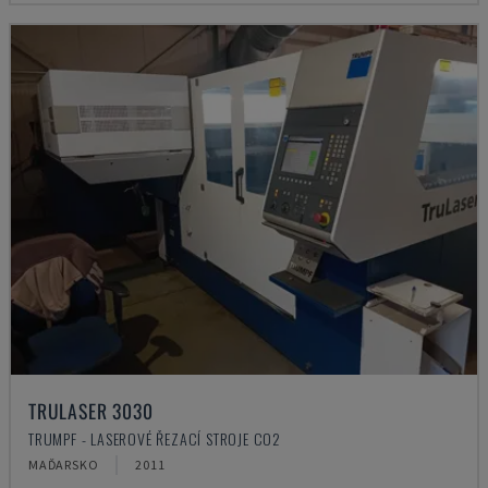
TRULASER 3030
TRUMPF - LASEROVÉ ŘEZACÍ STROJE CO2
MAĎARSKO
2011