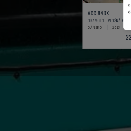
a
d
ACC 84DX
OKAMOTO - PLOŠNÁ BRUS
DÁNSKO
2013
2