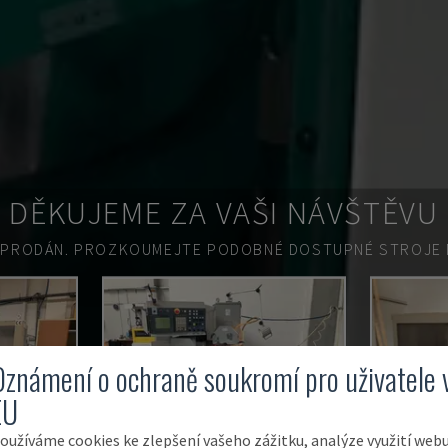
DĚKUJEME ZA VAŠI NÁVŠTĚVU
 PRODÁN.
PROZKOUMEJTE PODOBNÉ DOSTUPNÉ STROJE N
Oznámení o ochraně soukromí pro uživatele 
EU
oužíváme cookies ke zlepšení vašeho zážitku, analýze využití web