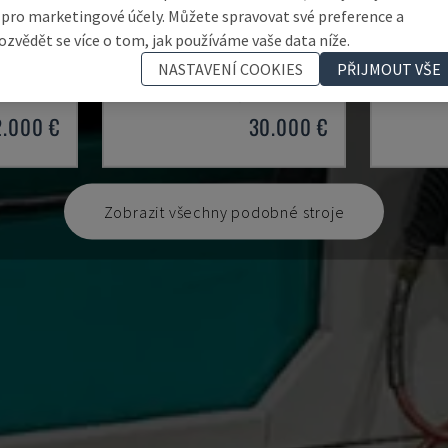
 pro marketingové účely. Můžete spravovat své preference a
ozvědět se více o tom, jak používáme vaše data níže.
FORMAT 5-200
ACC84 
KA
JONES & SHIPMAN - PLOŠNÁ BRUSKA
OKAMOTO 
NASTAVENÍ COOKIES
PŘIJMOUT VŠE
ČESKÁ REPUBLIKA
2002
MAĎARSK
2.000 €
30.000 €
Zobrazit všechny podobné stroje