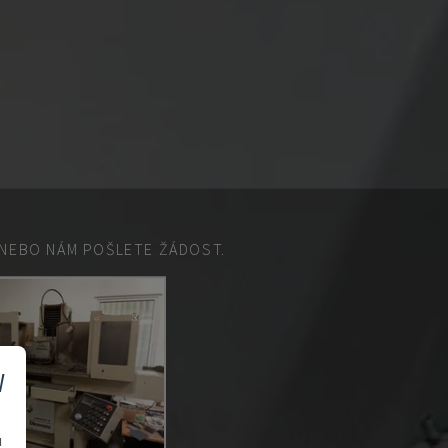
EBO NÁM POŠLETE ŽÁDOST.
v
u