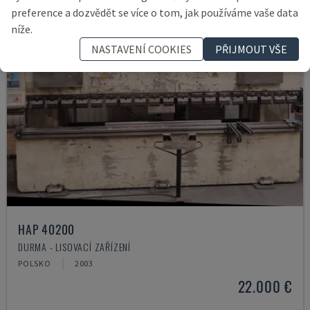
preference a dozvědět se více o tom, jak používáme vaše data
níže.
NASTAVENÍ COOKIES
PŘIJMOUT VŠE
HAP 40200
DURMA - LISOVACÍ ZAŘÍZENÍ
POLSKO
2003
22.000 €