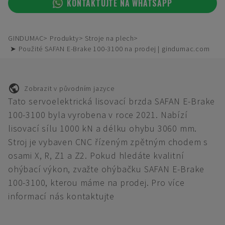
KONTAKTUJTE NA WHATSAPP
GINDUMAC
Produkty
Stroje na plech
➤ Použité SAFAN E-Brake 100-3100 na prodej | gindumac.com
Zobrazit v původním jazyce
Tato servoelektrická lisovací brzda SAFAN E-Brake
100-3100 byla vyrobena v roce 2021. Nabízí
lisovací sílu 1000 kN a délku ohybu 3060 mm.
Stroj je vybaven CNC řízeným zpětným chodem s
osami X, R, Z1 a Z2. Pokud hledáte kvalitní
ohýbací výkon, zvažte ohýbačku SAFAN E-Brake
100-3100, kterou máme na prodej. Pro více
informací nás kontaktujte