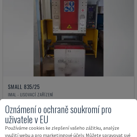
SMALL 835/25
IMAL - LISOVACÍ ZAŘÍZENÍ
ITÁLIE
2001
Oznámení o ochraně soukromí pro
14.000 €
uživatele v EU
Používáme cookies ke zlepšení vašeho zážitku, analýze
využití webu a pro marketingové účely. Můžete spravovat své