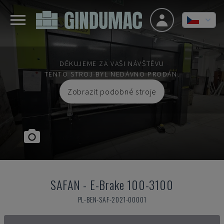
DĚKUJEME ZA VAŠI NÁVŠTĚVU
TENTO STROJ BYL NEDÁVNO PRODÁN.
Zobrazit podobné stroje
SAFAN
-
E-Brake 100-3100
PL-BEN-SAF-2021-00001