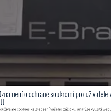
Oznámení o ochraně soukromí pro uživatele 
EU
oužíváme cookies ke zlepšení vašeho zážitku, analýze využití web