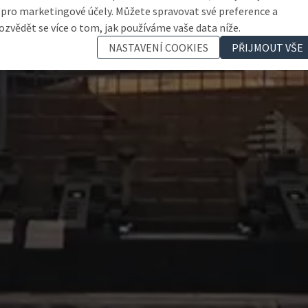
 pro marketingové účely. Můžete spravovat své preference a
ozvědět se více o tom, jak používáme vaše data níže.
NASTAVENÍ COOKIES
PŘIJMOUT VŠE