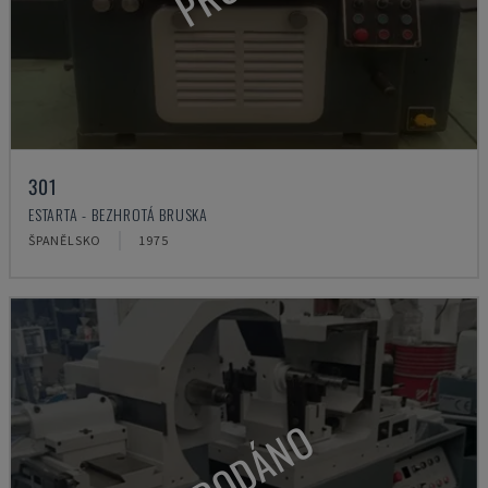
301
ESTARTA - BEZHROTÁ BRUSKA
ŠPANĚLSKO
1975
PRODÁNO