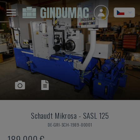
Schaudt Mikrosa
-
SASL 125
DE-GRI-SCH-1989-00001
189.000 €