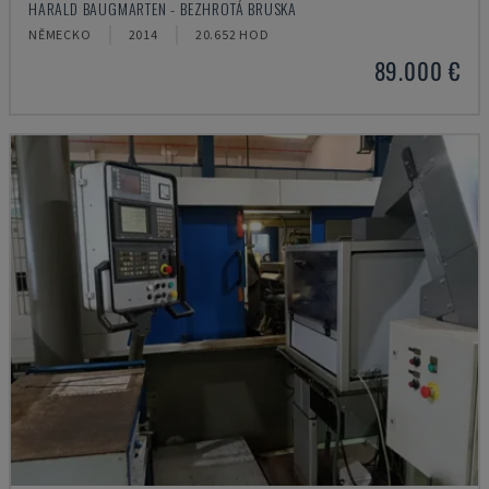
HARALD BAUGMARTEN - BEZHROTÁ BRUSKA
NĚMECKO
2014
20.652 HOD
89.000 €