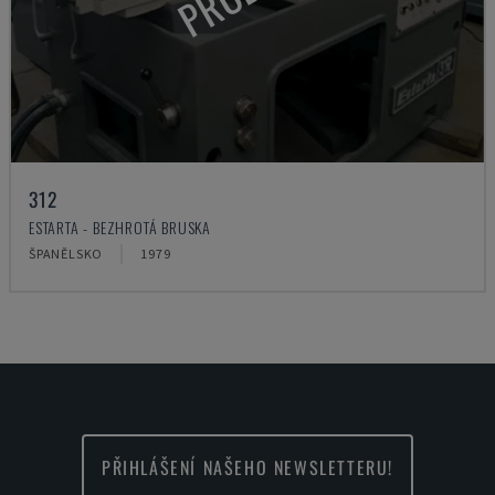
312
ESTARTA - BEZHROTÁ BRUSKA
ŠPANĚLSKO
1979
PŘIHLÁŠENÍ NAŠEHO NEWSLETTERU!