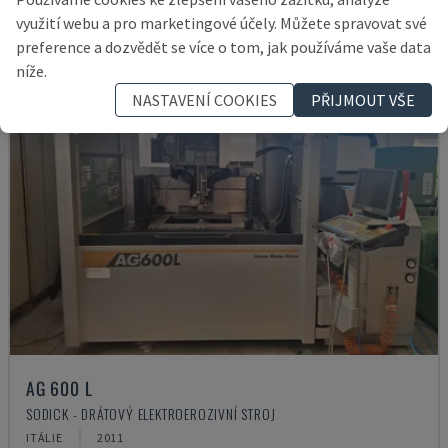
využití webu a pro marketingové účely. Můžete spravovat své
preference a dozvědět se více o tom, jak používáme vaše data
níže.
NASTAVENÍ COOKIES
PŘIJMOUT VŠE
AG 600 L
SODICK - DRÁTOVÝ ELEKTROEROZIVNÍ STROJ
ITÁLIE
2011