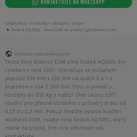
KONTAKTUJTE NA WHATSAPP
GINDUMAC
Produkty
Obráběcí stroje
➤ Sodick AQ300L - Wire EDM na prodej | gindumac.com
Zobrazit v původním jazyce
Tento 5osý drátový EDM stroj Sodick AQ300L byl
vyroben v roce 2007. Vyznačuje se rozsahem
pojezdu 300 mm x 200 mm na osách X a Y a
pojezdem v ose Z 200 mm. Stroj si poradí s
obrobky do 300 kg a nabízí úhel úkosu ±20°.
Ideální pro přesné obrábění s průměry drátu od
0,15 do 0,3 mm. Pokud hledáte vysoce kvalitní
možnosti EDM, zvažte stroj Sodick AQ300L, který
máme na prodej. Pro více informací nás
kontaktujte.