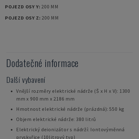
POJEZD OSY Y
:
200 MM
POJEZD OSY Z
:
200 MM
Dodatečné informace
Další vybavení
Vnější rozměry elektrické nádrže (Š x H x V): 1300
mm x 900 mm x 2186 mm
Hmotnost elektrické nádrže (prázdná): 550 kg
Objem elektrické nádrže: 380 litrů
Elektrický deionizátor s nádrží: Iontovýměnná
pryskyřice (10litrový typ)