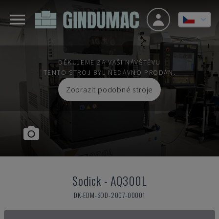
DĚKUJEME ZA VAŠI NÁVŠTĚVU
TENTO STROJ BYL NEDÁVNO PRODÁN.
Zobrazit podobné stroje
Sodick
-
AQ300L
DK-EDM-SOD-2007-00001